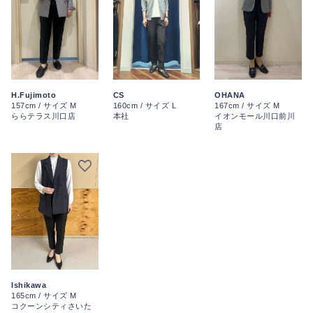
H.Fujimoto
CS
OHANA
157cm / サイズ M
160cm / サイズ L
167cm / サイズ M
ららテラス川口店
本社
イオンモール川口前川
店
Ishikawa
165cm / サイズ M
コクーンシティさいた