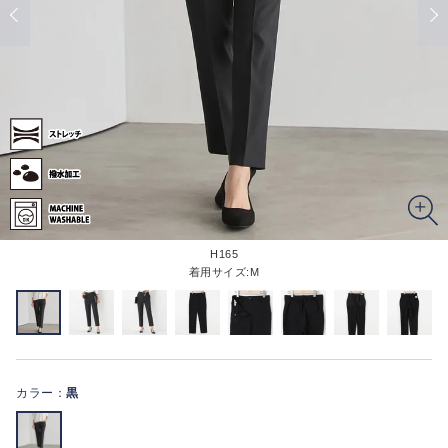
H165
着用サイズ:M
カラー：
黒