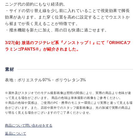
ニング代の節約にもなり経済的。
・サイドの切り替え線を少し前に入れていることで視覚効果で脚長
効果があります。また穿く位置を高めに設定することでウエストか
ら裾までが長く見えることが特徴です。
・撥水機能を新たに加え、雨の日も快適に過ごせます。
3/27(金) 放送のフジテレビ系『ノンストップ！』にて「ORIHICAフ
ラミンゴPANTS®」が紹介されました。
素材
表地：ポリエステル97%・ポリウレタン3%
※屋外及びスタジオでのモデル撮影画像は照明の関係により、実際の商品より色味が違
って見える場合がございます。 商品の色味は単体撮影の画像をご参考ください。
※商品の色味や質感は、ご使用のPC・携帯のモニター環境により実際と違って見える場
合がございます。また、店頭や屋外でのスタッフ撮影画像は、光の加減で実際の商品よ
り明るく見える場合がございますのでご了承くださいませ。
商品について問い合わせをする
返品について