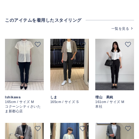
このアイテムを着用したスタイリング
一覧を見る
増山 果純
Ishikawa
しま
161cm / サイズ M
165cm / サイズ M
165cm / サイズ S
本社
コクーンシティさいた
ま新都心店