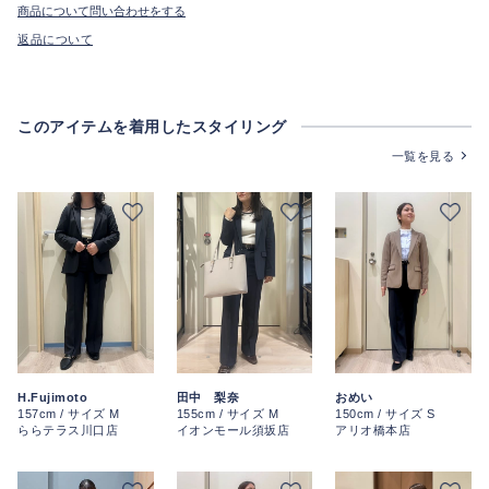
商品について問い合わせをする
返品について
このアイテムを着用したスタイリング
一覧を見る
H.Fujimoto
田中 梨奈
おめい
157cm / サイズ M
155cm / サイズ M
150cm / サイズ S
ららテラス川口店
イオンモール須坂店
アリオ橋本店