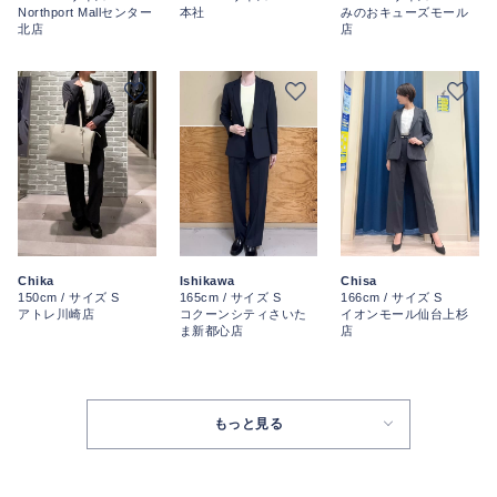
本社
Northport Mallセンター
みのおキューズモール
北店
店
Chika
Ishikawa
Chisa
150cm / サイズ S
165cm / サイズ S
166cm / サイズ S
アトレ川崎店
コクーンシティさいた
イオンモール仙台上杉
ま新都心店
店
もっと見る