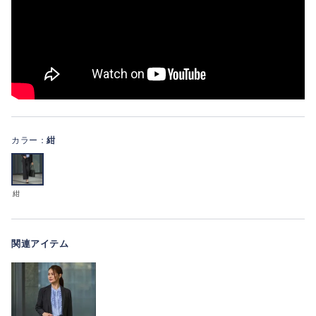
カラー：
紺
紺
関連アイテム