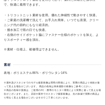
で、快適に着用できます。
・トリコットニット素材を使用。優れた伸縮性で動きやすく快適。
・ご家庭の洗濯機で洗えて、お手入れ簡単。いつでも清潔。クリー
ニング代の節約にもなり経済的。
・撥水加工で雨の日でも快適。
・右側のサイドポケット脇にファスナー仕様のポケットを加え、よ
りスポーティー感を演出。
※素材・仕様上、裾修理はできません。
素材
表地：ポリエステル86%・ポリウレタン14%
※屋外及びスタジオでのモデル撮影画像は照明の関係により、実際の商品より色味が違
って見える場合がございます。 商品の色味は単体撮影の画像をご参考ください。
※商品の色味や質感は、ご使用のPC・携帯のモニター環境により実際と違って見える場
合がございます。また、店頭や屋外でのスタッフ撮影画像は、光の加減で実際の商品よ
り明るく見える場合がございますのでご了承くださいませ。