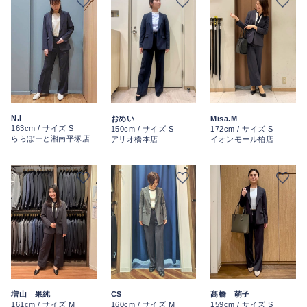
N.I
おめい
Misa.M
163cm / サイズ S
150cm / サイズ S
172cm / サイズ S
ららぽーと湘南平塚店
アリオ橋本店
イオンモール柏店
CS
増山 果純
髙橋 萌子
160cm / サイズ M
161cm / サイズ M
159cm / サイズ S