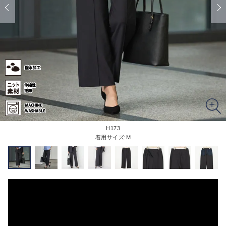
H173
着用サイズ:M