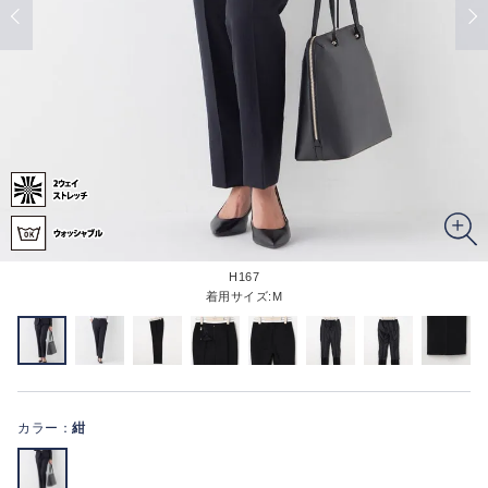
H167
着用サイズ:M
カラー：
紺