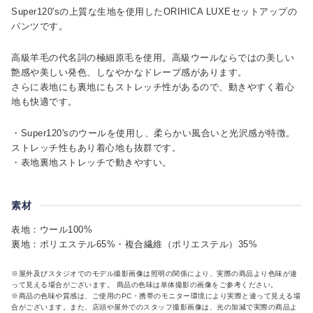
Super120'sの上質な生地を使用したORIHICA LUXEセットアップの
パンツです。
高級羊毛の代名詞の極細原毛を使用。高級ウールならではの美しい
艶感や美しい発色、しなやかなドレープ感があります。
さらに表地にも裏地にもストレッチ性があるので、動きやすく着心
地も快適です。
・Super120'sのウールを使用し、柔らかい風合いと光沢感が特徴。
ストレッチ性もあり着心地も抜群です。
・表地裏地ストレッチで動きやすい。
素材
表地：ウール100%
裏地：ポリエステル65%・複合繊維（ポリエステル）35%
※屋外及びスタジオでのモデル撮影画像は照明の関係により、実際の商品より色味が違
って見える場合がございます。 商品の色味は単体撮影の画像をご参考ください。
※商品の色味や質感は、ご使用のPC・携帯のモニター環境により実際と違って見える場
合がございます。また、店頭や屋外でのスタッフ撮影画像は、光の加減で実際の商品よ