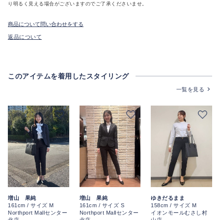
り明るく見える場合がございますのでご了承くださいませ。
商品について問い合わせをする
返品について
このアイテムを着用したスタイリング
一覧を見る
ゆきだるまま
増山 果純
増山 果純
158cm / サイズ M
161cm / サイズ M
161cm / サイズ S
イオンモールむさし村
Northport Mallセンター
Northport Mallセンター
山店