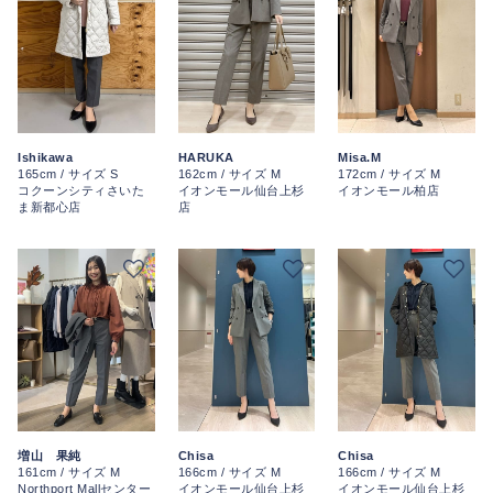
Ishikawa
HARUKA
Misa.M
165cm / サイズ S
162cm / サイズ M
172cm / サイズ M
コクーンシティさいた
イオンモール仙台上杉
イオンモール柏店
ま新都心店
店
増山 果純
Chisa
Chisa
161cm / サイズ M
166cm / サイズ M
166cm / サイズ M
Northport Mallセンター
イオンモール仙台上杉
イオンモール仙台上杉