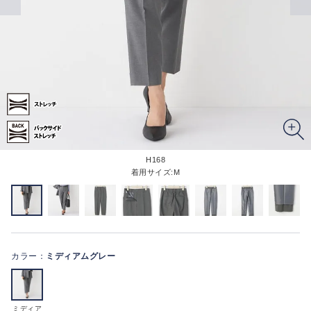
H168
着用サイズ:M
カラー：
ミディアムグレー
ミディア