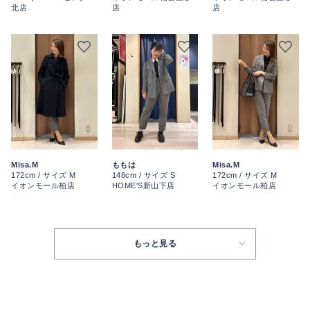
北店
店
店
Misa.M
ももは
Misa.M
172cm / サイズ M
148cm / サイズ S
172cm / サイズ M
イオンモール柏店
HOME'S新山下店
イオンモール柏店
もっと見る