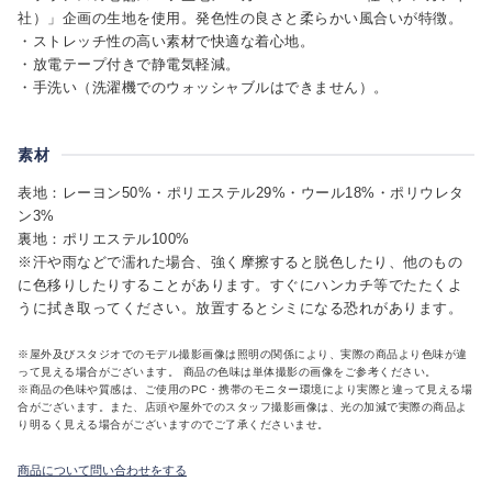
社）」企画の生地を使用。発色性の良さと柔らかい風合いが特徴。
・ストレッチ性の高い素材で快適な着心地。
・放電テープ付きで静電気軽減。
・手洗い（洗濯機でのウォッシャブルはできません）。
素材
表地：レーヨン50%・ポリエステル29%・ウール18%・ポリウレタ
ン3%
裏地：ポリエステル100%
※汗や雨などで濡れた場合、強く摩擦すると脱色したり、他のもの
に色移りしたりすることがあります。すぐにハンカチ等でたたくよ
うに拭き取ってください。放置するとシミになる恐れがあります。
※屋外及びスタジオでのモデル撮影画像は照明の関係により、実際の商品より色味が違
って見える場合がございます。 商品の色味は単体撮影の画像をご参考ください。
※商品の色味や質感は、ご使用のPC・携帯のモニター環境により実際と違って見える場
合がございます。また、店頭や屋外でのスタッフ撮影画像は、光の加減で実際の商品よ
り明るく見える場合がございますのでご了承くださいませ。
商品について問い合わせをする