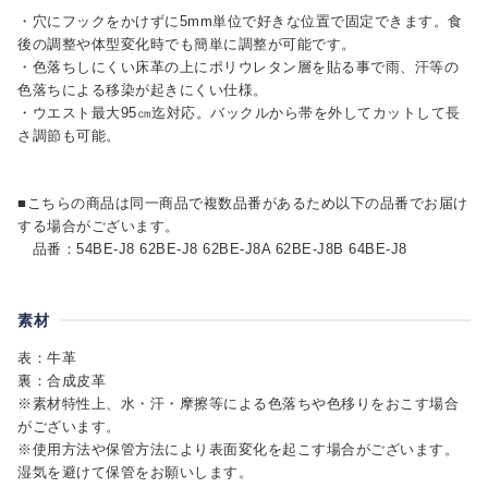
・穴にフックをかけずに5mm単位で好きな位置で固定できます。食
後の調整や体型変化時でも簡単に調整が可能です。
・色落ちしにくい床革の上にポリウレタン層を貼る事で雨、汗等の
色落ちによる移染が起きにくい仕様。
・ウエスト最大95㎝迄対応。バックルから帯を外してカットして長
さ調節も可能。
■こちらの商品は同一商品で複数品番があるため以下の品番でお届け
する場合がございます。
品番：54BE-J8 62BE-J8 62BE-J8A 62BE-J8B 64BE-J8
素材
表：牛革
裏：合成皮革
※素材特性上、水・汗・摩擦等による色落ちや色移りをおこす場合
がございます。
※使用方法や保管方法により表面変化を起こす場合がございます。
湿気を避けて保管をお願いします。