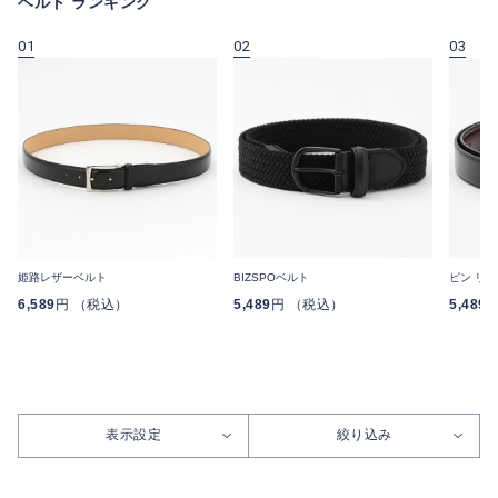
ベルト ランキング
01
02
03
姫路レザーベルト
BIZSPOベルト
ピン リ
6,589
円 （税込）
5,489
円 （税込）
5,489
表示設定
絞り込み