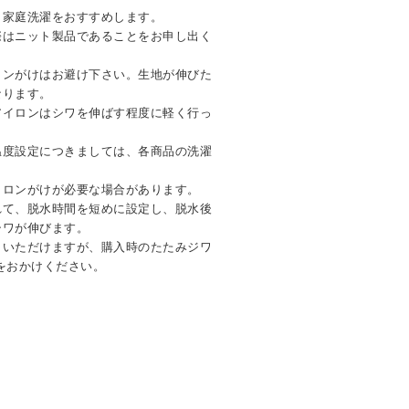
。家庭洗濯をおすすめします。
際はニット製品であることをお申し出く
ロンがけはお避け下さい。生地が伸びた
なります。
アイロンはシワを伸ばす程度に軽く行っ
温度設定につきましては、各商品の洗濯
イロンがけが必要な場合があります。
れて、脱水時間を短めに設定し、脱水後
シワが伸びます。
しいただけますが、購入時のたたみジワ
をおかけください。