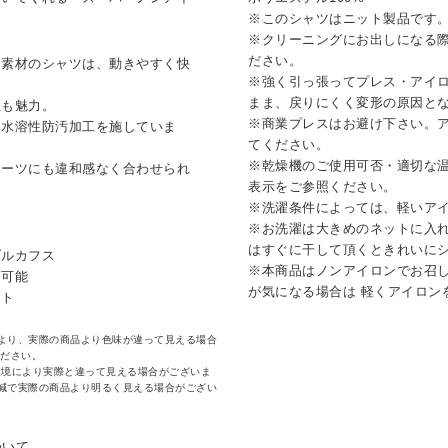
※このシャツはニット製品です
※クリーニングにお出しになる
ださい。
ト素材のシャツは、動きやすく快
※強く引っ張ってプレス・アイ
まま、戻りにくく変形の原因と
性も魅力。
※商業プレスはお避け下さい。
、水溶性防汚加工を施していま
てください。
※乾燥機のご使用可否・適切な
スーツにも違和感なく合わせられ
表示をご参照ください。
※洗濯条件によっては、軽いア
※お洗濯は大きめのネットに入
はすぐに干して頂くときれいに
ブルカフス
※本商品はノンアイロンでお召
節可能
が気になる場合は 軽くアイロン
ット
より、実際の商品より色味が違って見える場合
ください。
環境により実際と違って見える場合がございま
減で実際の商品より明るく見える場合がござい
ついて