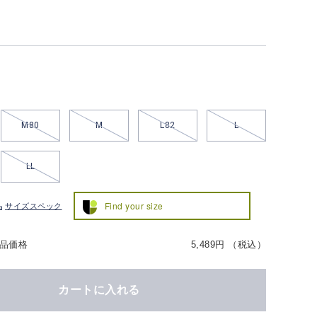
M80
M
L82
L
LL
Find your size
サイズスペック
品価格
5,489円 （税込）
カートに入れる