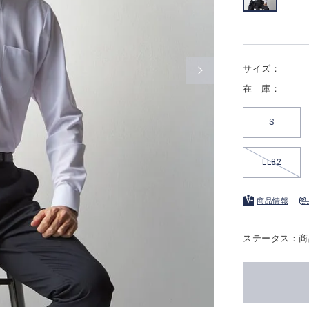
サイズ：
在 庫：
S
LL82
商品情報
ステータス：商