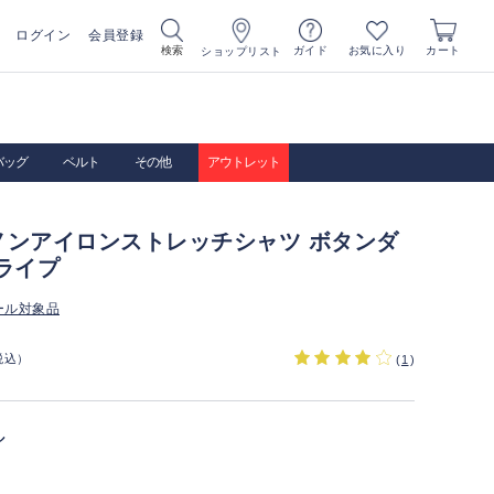
ログイン
会員登録
お気に入り
検索
ガイド
カート
ショップリスト
バッグ
ベルト
その他
アウトレット
ノンアイロンストレッチシャツ ボタンダ
ライプ
ール対象品
税込）
(
1
)
ル