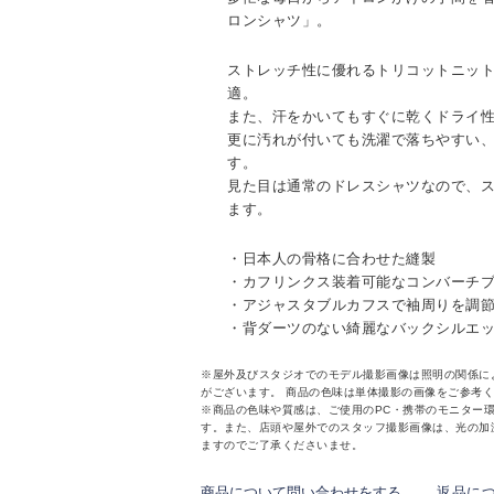
ロンシャツ」。
ストレッチ性に優れるトリコットニッ
適。
また、汗をかいてもすぐに乾くドライ
更に汚れが付いても洗濯で落ちやすい
す。
見た目は通常のドレスシャツなので、
ます。
・日本人の骨格に合わせた縫製
・カフリンクス装着可能なコンバーチ
・アジャスタブルカフスで袖周りを調
・背ダーツのない綺麗なバックシルエ
※屋外及びスタジオでのモデル撮影画像は照明の関係に
がございます。 商品の色味は単体撮影の画像をご参考
※商品の色味や質感は、ご使用のPC・携帯のモニター
す。また、店頭や屋外でのスタッフ撮影画像は、光の加
ますのでご了承くださいませ。
商品について問い合わせをする
返品に