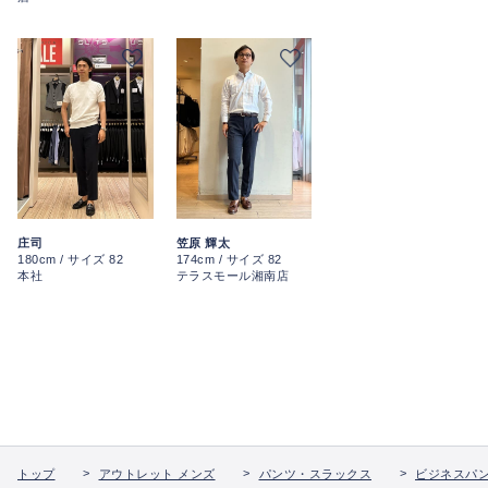
庄司
笠原 輝太
180cm / サイズ 82
174cm / サイズ 82
本社
テラスモール湘南店
トップ
アウトレット メンズ
パンツ・スラックス
ビジネスパ