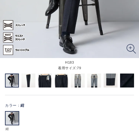
H183
着用サイズ:79
カラー：
紺
紺