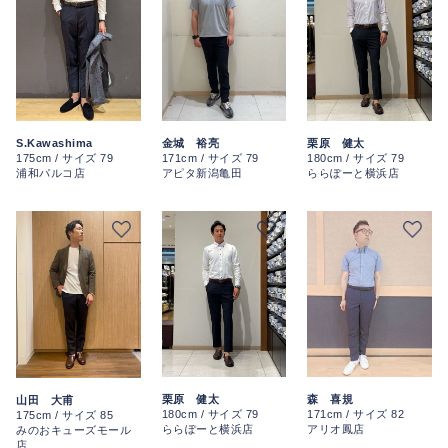
S.Kawashima
栗原 健太
金城 裕亮
175cm / サイズ 79
180cm / サイズ 79
171cm / サイズ 79
浦和パルコ店
ららぽーと横浜店
アピタ新潟亀田
栗原 健太
森 喜規
山田 大甫
180cm / サイズ 79
171cm / サイズ 82
175cm / サイズ 85
ららぽーと横浜店
アリオ鳳店
みのおキューズモール
店