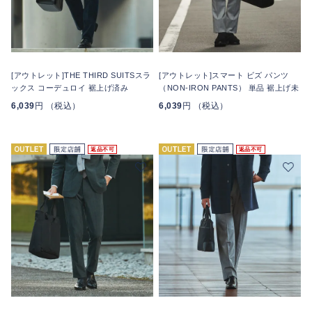
[アウトレット]THE THIRD SUITSスラ
[アウトレット]スマート ビズ パンツ
ックス コーデュロイ 裾上げ済み
（NON-IRON PANTS） 単品 裾上げ未
6,039
円 （税込）
6,039
円 （税込）
返品不可
返品不可