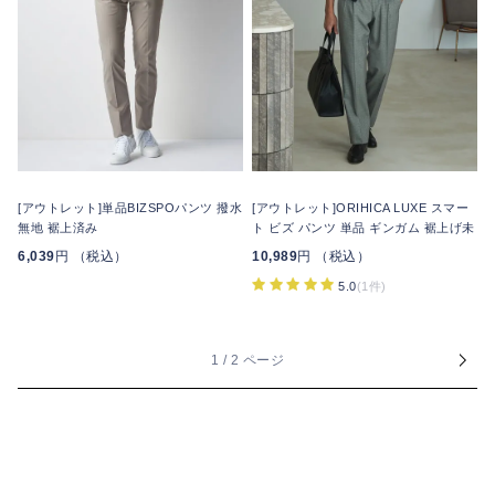
[アウトレット]単品BIZSPOパンツ 撥水
[アウトレット]ORIHICA LUXE スマー
無地 裾上済み
ト ビズ パンツ 単品 ギンガム 裾上げ未
6,039
円 （税込）
10,989
円 （税込）
5.0
(1件)
1 / 2 ページ