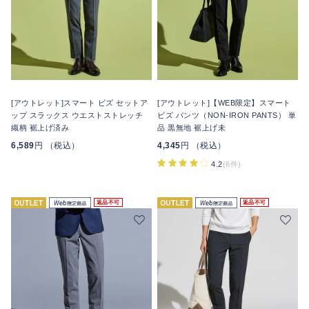
[アウトレット]スマート ビズ セットア
[アウトレット]【WEB限定】スマート
ップ スラックス ウエストストレッチ
ビズ パンツ（NON-IRON PANTS） 単
織柄 裾上げ済み
品 黒無地 裾上げ未
6,589
円 （税込）
4,345
円 （税込）
4.2
(6件)
返品不可
返品不可