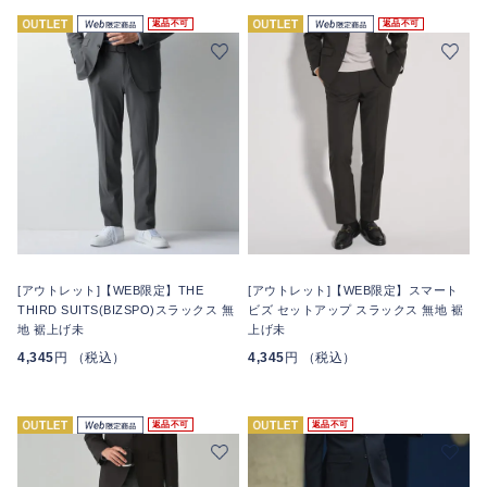
返品不可
返品不可
[アウトレット]【WEB限定】THE
[アウトレット]【WEB限定】スマート
THIRD SUITS(BIZSPO)スラックス 無
ビズ セットアップ スラックス 無地 裾
地 裾上げ未
上げ未
4,345
円 （税込）
4,345
円 （税込）
返品不可
返品不可