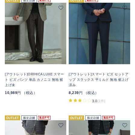
返品不可
返品不可
[アウトレット]ORIHICA LUXE スマー
[アウトレット]スマート ビズ セットア
ト ビズ パンツ 単品 カノニコ 無地 裾
ップ スラックス 平ミルド 無地 裾上げ
上げ未
済み
10,989
円 （税込）
8,239
円 （税込）
3.0
(1件)
返品不可
返品不可