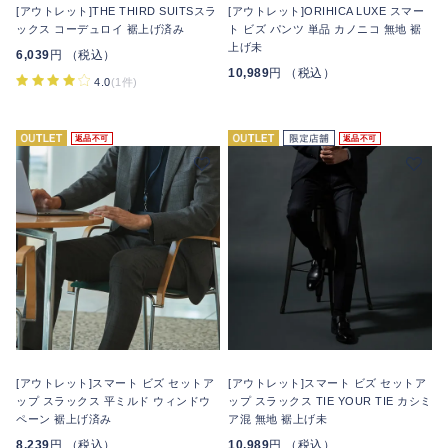
[アウトレット]THE THIRD SUITSスラ
[アウトレット]ORIHICA LUXE スマー
ックス コーデュロイ 裾上げ済み
ト ビズ パンツ 単品 カノニコ 無地 裾
上げ未
6,039
円 （税込）
10,989
円 （税込）
4.0
(1件)
返品不可
返品不可
[アウトレット]スマート ビズ セットア
[アウトレット]スマート ビズ セットア
ップ スラックス 平ミルド ウィンドウ
ップ スラックス TIE YOUR TIE カシミ
ペーン 裾上げ済み
ア混 無地 裾上げ未
8,239
円 （税込）
10,989
円 （税込）