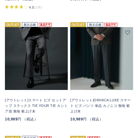
4.0
(1件)
返品不可
返品不可
[アウトレット]スマート ビズ セットア
[アウトレット]ORIHICA LUXE スマー
ップ スラックス TIE YOUR TIE カシミ
ト ビズ パンツ 単品 カノニコ 無地 裾
ア混 無地 裾上げ未
上げ未
10,989
円 （税込）
10,989
円 （税込）