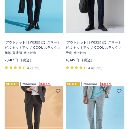
[アウトレット]【WEB限定】スマート
[アウトレット]【WEB限定】スマート
ビズ セットアップ COOL スラックス
ビズ セットアップ COOL スラックス
無地 高通気 裾上げ未
千鳥 裾上げ未
2,607
円 （税込）
4,345
円 （税込）
4.7
(7件)
4.4
(12件)
返品不可
返品不可