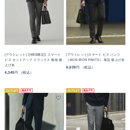
[アウトレット]【WEB限定】スマート
[アウトレット]スマート ビズ パンツ
ビズ セットアップ スラックス 無地 裾
（NON-IRON PANTS） 単品 裾上げ未
上げ未
6,039
円 （税込）
4,345
円 （税込）
返品不可
返品不可