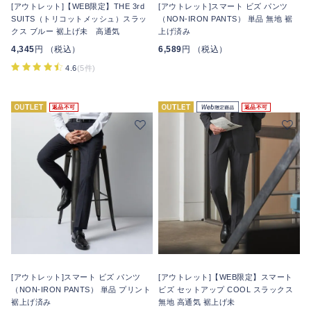
[アウトレット]【WEB限定】THE 3rd
[アウトレット]スマート ビズ パンツ
SUITS（トリコットメッシュ）スラッ
（NON-IRON PANTS） 単品 無地 裾
クス ブルー 裾上げ未 高通気
上げ済み
4,345
円 （税込）
6,589
円 （税込）
4.6
(5件)
返品不可
返品不可
[アウトレット]スマート ビズ パンツ
[アウトレット]【WEB限定】スマート
（NON-IRON PANTS） 単品 プリント
ビズ セットアップ COOL スラックス
裾上げ済み
無地 高通気 裾上げ未