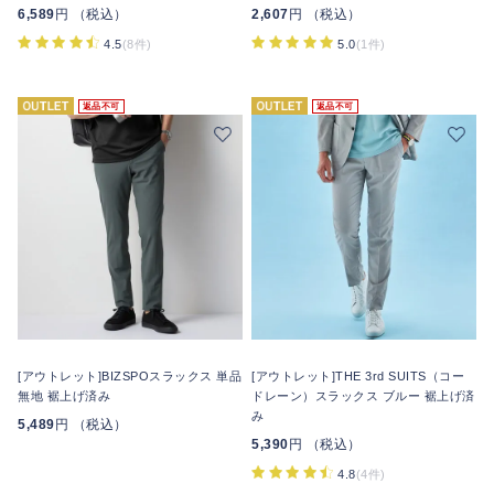
6,589
円 （税込）
2,607
円 （税込）
4.5
(8件)
5.0
(1件)
返品不可
返品不可
[アウトレット]BIZSPOスラックス 単品
[アウトレット]THE 3rd SUITS（コー
無地 裾上げ済み
ドレーン）スラックス ブルー 裾上げ済
み
5,489
円 （税込）
5,390
円 （税込）
4.8
(4件)