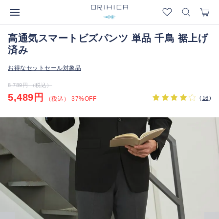
高通気スマートビズパンツ 単品 千鳥 裾上げ
済み
お得なセットセール対象品
8,789円 （税込）
5,489円
(
16
)
（税込） 37%OFF