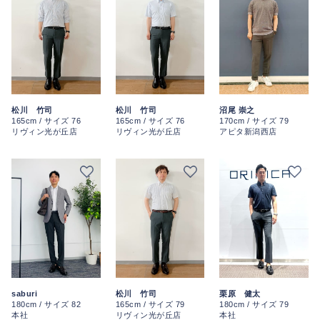
沼尾 崇之
松川 竹司
松川 竹司
170cm / サイズ 79
165cm / サイズ 76
165cm / サイズ 76
アピタ新潟西店
リヴィン光が丘店
リヴィン光が丘店
saburi
松川 竹司
栗原 健太
180cm / サイズ 82
165cm / サイズ 79
180cm / サイズ 79
本社
リヴィン光が丘店
本社