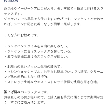
通気性やイージーケアにこだわり、暑い季節でも快適に穿けるスラ
ックスです。
ジャケパンでも単品でも使いやすい色柄です。ジャケットと合わせ
れば、シーンに応じた着こなしが簡単に完成します。
こんな方にお勧めです。
・ジャケパンスタイルを自由に楽しみたい。
・ジャケットに合うスラックスを探している。
・夏でも快適に履けるスラックスが欲しい。
・肌離れの良いメッシュ生地の膝あて。
・マシンウォッシャブル。お手入れ簡単でいつでも清潔。クリーニ
ング代の節約にもなり経済的。
・ストレッチ生地＆ウエストストレッチ仕様で快適な穿き心地。
裾上げ済み
のスラックスです。
お裾直しの必要が無いので、ご購入後お手元に届くまでの期間が短
く、すぐにご着用頂けます。