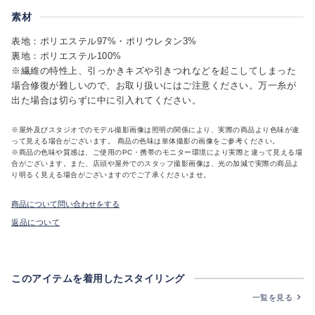
素材
表地：ポリエステル97%・ポリウレタン3%
裏地：ポリエステル100%
※繊維の特性上、引っかきキズや引きつれなどを起こしてしまった
場合修復が難しいので、お取り扱いにはご注意ください。万一糸が
出た場合は切らずに中に引入れてください。
※屋外及びスタジオでのモデル撮影画像は照明の関係により、実際の商品より色味が違
って見える場合がございます。 商品の色味は単体撮影の画像をご参考ください。
※商品の色味や質感は、ご使用のPC・携帯のモニター環境により実際と違って見える場
合がございます。また、店頭や屋外でのスタッフ撮影画像は、光の加減で実際の商品よ
り明るく見える場合がございますのでご了承くださいませ。
商品について問い合わせをする
返品について
このアイテムを着用したスタイリング
一覧を見る