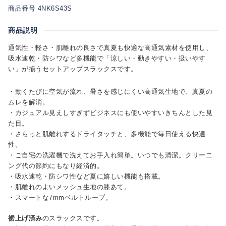
商品番号 4NK6S43S
商品説明
通気性・軽さ・肌離れの良さで真夏も快適な高通気素材を使用し、
吸水速乾・防シワなど多機能で「涼しい・動きやすい・扱いやす
い」が揃うセットアップスラックスです。
・動くたびに空気が流れ、暑さを感じにくい高通気生地で、真夏の
ムレを解消。
・カジュアル見えしすぎずビジネスにも使いやすいきちんとした見
た目。
・さらっと肌離れするドライタッチと、多機能で毎日使える快適
性。
・ご自宅の洗濯機で洗えてお手入れ簡単。いつでも清潔。クリーニ
ング代の節約にもなり経済的。
・吸水速乾・防シワ性など夏に嬉しい機能も搭載。
・肌離れのよいメッシュ生地の膝あて。
・スマートな7mmベルトループ。
裾上げ済み
のスラックスです。