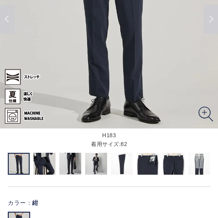
H183
着用サイズ:82
カラー：
紺