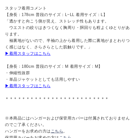
スタッフ着用コメント
【身長：178cm 普段のサイズ：L~LL 着用サイズ：L】
「透かすと向こう側が見え、ストレッチ性もあります。
ウエストの絞りはきつくなく胸周り・胴回りも程よくゆとりがあ
ります。
袖裏地がないので、半袖の上から着用した際に裏地がまとわりつ
く感じはなく、さらさらとした肌触りです。」
▶着用スタッフはこちら
【身長：180cm 普段のサイズ：M 着用サイズ：M】
・伸縮性抜群
・単品ジャケットとしても活用しやすい
▶着用スタッフはこちら
＊＊＊＊＊＊＊＊＊＊＊＊＊＊＊＊＊＊＊＊＊＊＊＊＊
※本商品にはハンガーおよび保管用カバーは付属されておりません
のでご了承ください。
ハンガーをお求めの方は
こちら
。
保管用カバーをお求めの方は
こちら
。