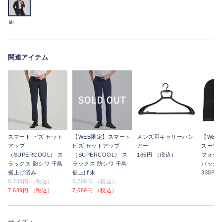
紺
関連アイテム
スマート ビズ セット
【WEB限定】スマート
メンズ用キャリーハン
【WE
アップ
ビズ セットアップ
ガー
スーツ
（SUPERCOOL） ス
（SUPERCOOL） ス
165円 （税込）
フォー
ラックス 防シワ 千鳥
ラックス 防シワ 千鳥
バッグ
裾上げ済み
裾上げ未
330円
8,789円 （税込）
8,789円 （税込）
7,689円 （税込）
7,689円 （税込）