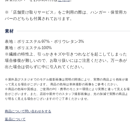
※「店舗受け取りサービス」をご利用の際は、ハンガー・保管用カ
バーのどちらも付属されております。
素材
表地：ポリエステル97%・ポリウレタン3%
裏地：ポリエステル100%
※繊維の特性上、引っかきキズや引きつれなどを起こしてしまった
場合修復が難しいので、お取り扱いにはご注意ください。万一糸が
出た場合は切らずに中に引入れてください。
※屋外及びスタジオでのモデル撮影画像は照明の関係により、実際の商品より色味が違
って見える場合がございます。 商品の色味は単体撮影の画像をご参考ください。
※商品の色味や質感は、ご使用のPC・携帯のモニター環境により実際と違って見える場
合がございます。また、店頭や屋外でのスタッフ撮影画像は、光の加減で実際の商品よ
り明るく見える場合がございますのでご了承くださいませ。
商品について問い合わせをする
返品について