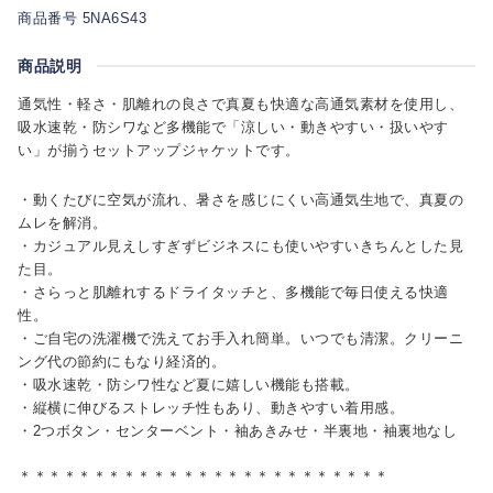
商品番号 5NA6S43
商品説明
通気性・軽さ・肌離れの良さで真夏も快適な高通気素材を使用し、
吸水速乾・防シワなど多機能で「涼しい・動きやすい・扱いやす
い」が揃うセットアップジャケットです。
・動くたびに空気が流れ、暑さを感じにくい高通気生地で、真夏の
ムレを解消。
・カジュアル見えしすぎずビジネスにも使いやすいきちんとした見
た目。
・さらっと肌離れするドライタッチと、多機能で毎日使える快適
性。
・ご自宅の洗濯機で洗えてお手入れ簡単。いつでも清潔。クリーニ
ング代の節約にもなり経済的。
・吸水速乾・防シワ性など夏に嬉しい機能も搭載。
・縦横に伸びるストレッチ性もあり、動きやすい着用感。
・2つボタン・センターベント・袖あきみせ・半裏地・袖裏地なし
＊＊＊＊＊＊＊＊＊＊＊＊＊＊＊＊＊＊＊＊＊＊＊＊＊