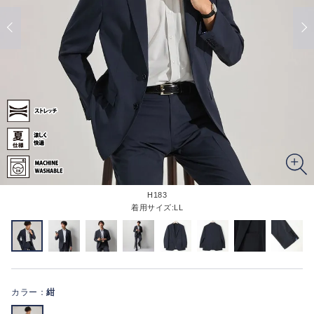
H183
着用サイズ:LL
カラー：
紺