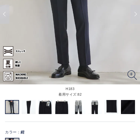
H183
着用サイズ:82
カラー：
紺