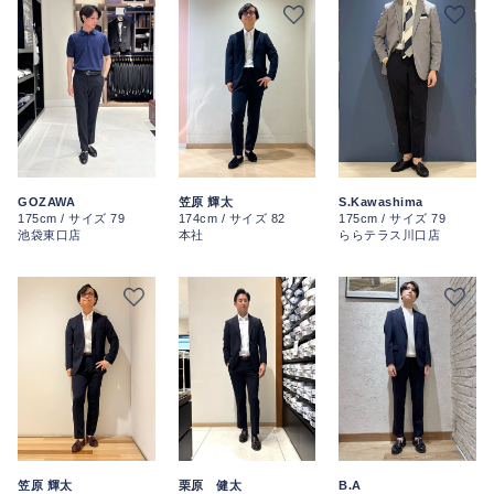
S.Kawashima
GOZAWA
笠原 輝太
175cm / サイズ 79
175cm / サイズ 79
174cm / サイズ 82
ららテラス川口店
池袋東口店
本社
笠原 輝太
栗原 健太
B.A