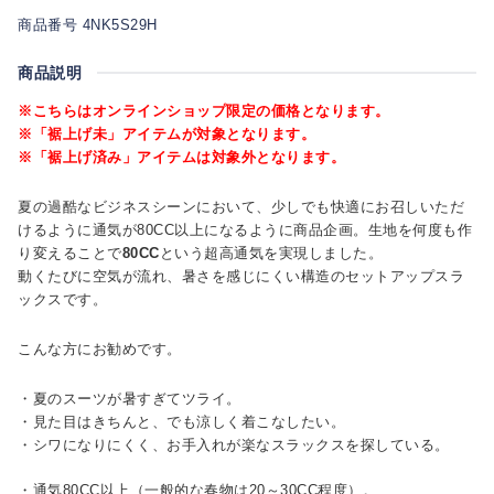
商品番号 4NK5S29H
商品説明
※こちらはオンラインショップ限定の価格となります。
※「裾上げ未」アイテムが対象となります。
※「裾上げ済み」アイテムは対象外となります。
夏の過酷なビジネスシーンにおいて、少しでも快適にお召しいただ
けるように通気が80CC以上になるように商品企画。生地を何度も作
り変えることで
80CC
という超高通気を実現しました。
動くたびに空気が流れ、暑さを感じにくい構造のセットアップスラ
ックスです。
こんな方にお勧めです。
・夏のスーツが暑すぎてツライ。
・見た目はきちんと、でも涼しく着こなしたい。
・シワになりにくく、お手入れが楽なスラックスを探している。
・通気80CC以上（一般的な春物は20～30CC程度）。