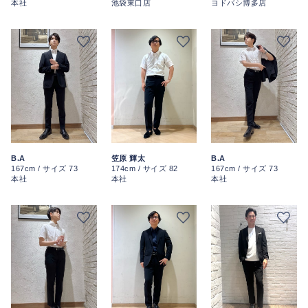
本社
池袋東口店
ヨドバシ博多店
B.A
笠原 輝太
B.A
167cm / サイズ 73
174cm / サイズ 82
167cm / サイズ 73
本社
本社
本社