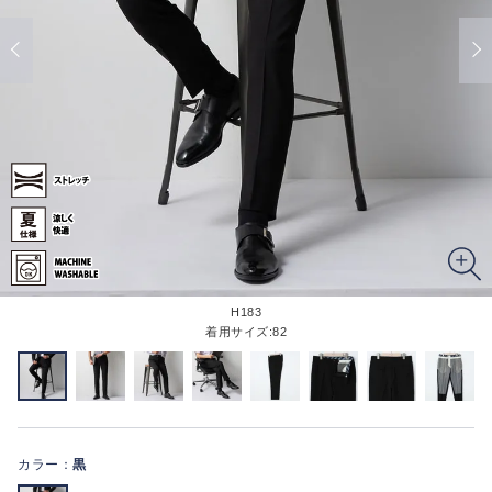
H183
着用サイズ:82
カラー：
黒