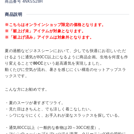
商品番号 4NK5S28H
商品説明
※こちらはオンラインショップ限定の価格となります。
※「裾上げ未」アイテムが対象となります。
※「裾上げ済み」アイテムは対象外となります。
夏の過酷なビジネスシーンにおいて、少しでも快適にお召しいただ
けるように通気が80CC以上になるように商品企画。生地を何度も作
り変えることで
80CC
という超高通気を実現しました。
動くたびに空気が流れ、暑さを感じにくい構造のセットアップスラ
ックスです。
こんな方にお勧めです。
・夏のスーツが暑すぎてツライ。
・見た目はきちんと、でも涼しく着こなしたい。
・シワになりにくく、お手入れが楽なスラックスを探している。
・通気80CC以上（一般的な春物は20～30CC程度）。
・マシンウォッシャブルでいつでも清潔。クリーニング代の節約に