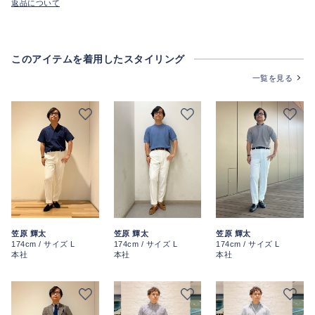
返品について
このアイテムを着用したスタイリング
一覧を見る
笠原 輝太
笠原 輝太
笠原 輝太
174cm / サイズ L
174cm / サイズ L
174cm / サイズ L
本社
本社
本社