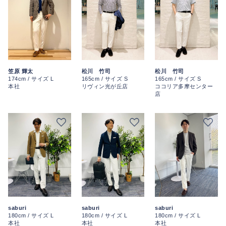
笠原 輝太
松川 竹司
松川 竹司
174cm / サイズ L
165cm / サイズ S
165cm / サイズ S
本社
リヴィン光が丘店
ココリア多摩センター
店
saburi
saburi
saburi
180cm / サイズ L
180cm / サイズ L
180cm / サイズ L
本社
本社
本社