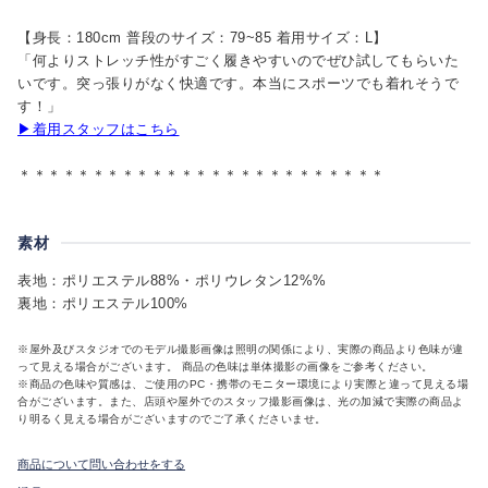
【身長：180cm 普段のサイズ：79~85 着用サイズ：L】
「何よりストレッチ性がすごく履きやすいのでぜひ試してもらいた
いです。突っ張りがなく快適です。本当にスポーツでも着れそうで
す！」
▶着用スタッフはこちら
＊＊＊＊＊＊＊＊＊＊＊＊＊＊＊＊＊＊＊＊＊＊＊＊＊
素材
表地：ポリエステル88%・ポリウレタン12%%
裏地：ポリエステル100%
※屋外及びスタジオでのモデル撮影画像は照明の関係により、実際の商品より色味が違
って見える場合がございます。 商品の色味は単体撮影の画像をご参考ください。
※商品の色味や質感は、ご使用のPC・携帯のモニター環境により実際と違って見える場
合がございます。また、店頭や屋外でのスタッフ撮影画像は、光の加減で実際の商品よ
り明るく見える場合がございますのでご了承くださいませ。
商品について問い合わせをする