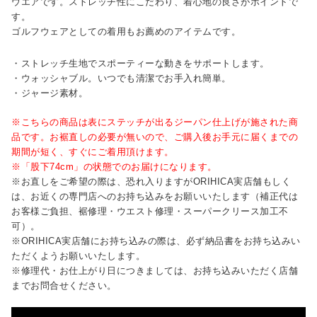
ウエアです。ストレッチ性にこだわり、着心地の良さがポイントで
す。
ゴルフウェアとしての着用もお薦めのアイテムです。
・ストレッチ生地でスポーティーな動きをサポートします。
・ウォッシャブル。いつでも清潔でお手入れ簡単。
・ジャージ素材。
※こちらの商品は表にステッチが出るジーパン仕上げが施された商
品です。お裾直しの必要が無いので、ご購入後お手元に届くまでの
期間が短く、すぐにご着用頂けます。
※「股下74cm」の状態でのお届けになります。
※お直しをご希望の際は、恐れ入りますがORIHICA実店舗もしく
は、お近くの専門店へのお持ち込みをお願いいたします（補正代は
お客様ご負担、裾修理・ウエスト修理・スーパークリース加工不
可）。
※ORIHICA実店舗にお持ち込みの際は、必ず納品書をお持ち込みい
ただくようお願いいたします。
※修理代・お仕上がり日につきましては、お持ち込みいただく店舗
までお問合せください。