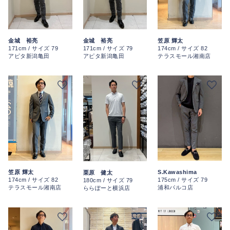
金城 裕亮
笠原 輝太
金城 裕亮
171cm / サイズ 79
174cm / サイズ 82
171cm / サイズ 79
アピタ新潟亀田
テラスモール湘南店
アピタ新潟亀田
笠原 輝太
S.Kawashima
栗原 健太
174cm / サイズ 82
175cm / サイズ 79
180cm / サイズ 79
テラスモール湘南店
浦和パルコ店
ららぽーと横浜店