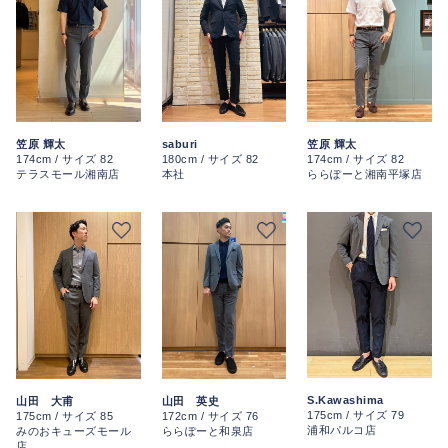
saburi
笠原 輝太
笠原 輝太
180cm / サイズ 82
174cm / サイズ 82
174cm / サイズ 82
本社
テラスモール湘南店
ららぽーと湘南平塚店
S.Kawashima
山田 大甫
山田 英史
175cm / サイズ 79
175cm / サイズ 85
172cm / サイズ 76
浦和パルコ店
みのおキューズモール
ららぽーと和泉店
店