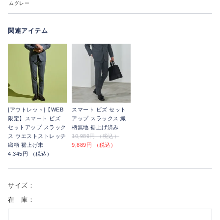
ムグレー
関連アイテム
[アウトレット]【WEB
スマート ビズ セット
限定】スマート ビズ
アップ スラックス 織
セットアップ スラック
柄無地 裾上げ済み
ス ウエストストレッチ
10,989円 （税込）
織柄 裾上げ未
9,889円 （税込）
4,345円 （税込）
サイズ：
在 庫：