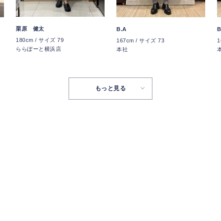
栗原 健太
B.A
B
180cm / サイズ 79
167cm / サイズ 73
1
ららぽーと横浜店
本社
もっと見る