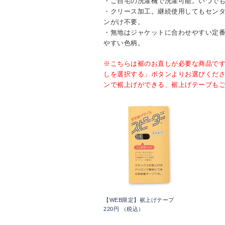
・ご自宅の洗濯機で洗濯可能。いつで
・クリース加工。継続使用してもセン
ンがけ不要。
・無地はジャケットに合わせやすい定
やすい色柄。
※こちらは裾のお直しが必要な商品で
しを選択する」ボタンよりお選びくだ
ンで裾上げができる、裾上げテープも
【WEB限定】裾上げテープ
220円 （税込）