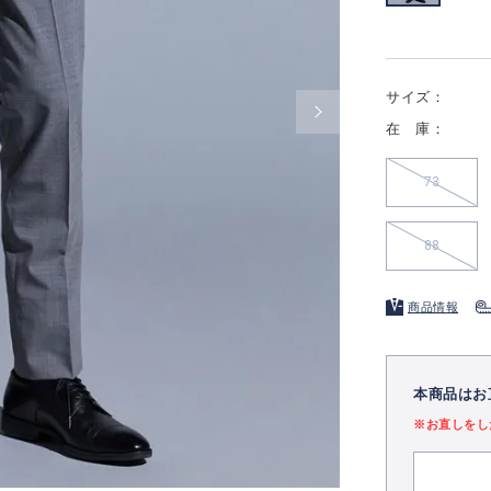
サイズ：
在 庫：
73
88
商品情報
本商品はお
※お直しをし