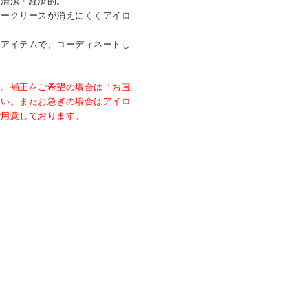
も清潔・経済的。
タークリースが消えにくくアイロ
番アイテムで、コーディネートし
す。補正をご希望の場合は「お直
さい。またお急ぎの場合はアイロ
ご用意しております。