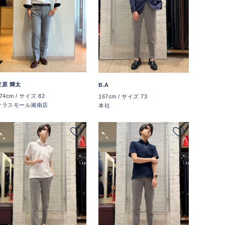
笠原 輝太
B.A
74cm / サイズ 82
167cm / サイズ 73
テラスモール湘南店
本社