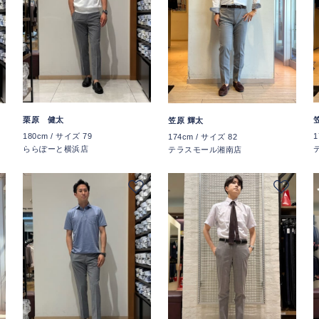
栗原 健太
笠原 輝太
180cm / サイズ 79
1
174cm / サイズ 82
ららぽーと横浜店
テラスモール湘南店