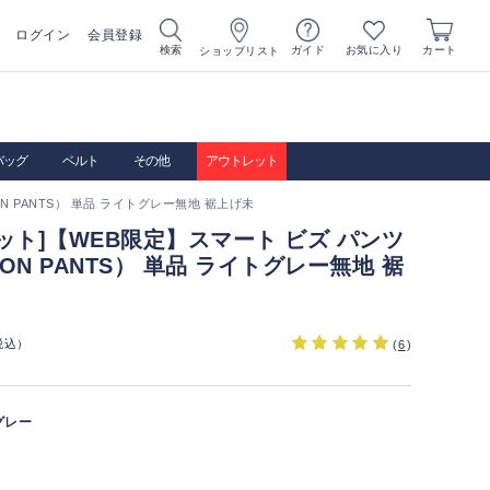
ログイン
会員登録
お気に入り
検索
ガイド
カート
ショップリスト
バッグ
ベルト
その他
アウトレット
N PANTS） 単品 ライトグレー無地 裾上げ未
ット]【WEB限定】スマート ビズ パンツ
RON PANTS） 単品 ライトグレー無地 裾
税込）
(
6
)
グレー