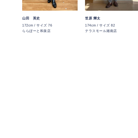
山田 英史
笠原 輝太
172cm / サイズ 76
174cm / サイズ 82
ららぽーと和泉店
テラスモール湘南店