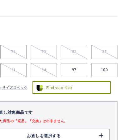
76
79
82
85
91
94
97
100
Find your size
サイズスペック
直し対象商品です
た商品の『返品』『交換』は出来ません。
お直しを選択する