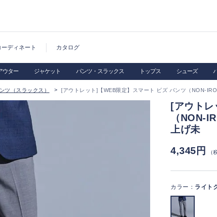
コーディネート
カタログ
アウター
ジャケット
パンツ・スラックス
トップス
シューズ
ンツ（スラックス）
[アウトレット]【WEB限定】スマート ビズ パンツ（NON-IRO
[アウトレ
（NON-I
上げ未
4,345円
（
カラー：
ライト