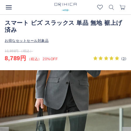
スマート ビズ スラックス 単品 無地 裾上げ
済み
お得なセットセール対象品
10,989円 （税込）
8,789円
(
3
)
（税込） 20%OFF