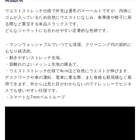
ウエストストレッチ仕様で外見は通常のマーベルトですが、内側に
ゴムが入っているため自然にウエストになじみ、食事後や椅子に座
る際など重宝する単品スラックスです。
どんなジャケットにも合わせやすい定番的な色柄です。
・マシンウォッシャブルでいつでも清潔。クリーニング代の節約に
もなり経済的。
・動きやすいストレッチ生地。
・肌離れのよいメッシュ生地の膝あて。
・ウエストストレッチ仕様で4cmほど自然にウエストが伸びます。
デスクワークや車の運転、電車に乗る際、また食後も窮屈感なく着
用できます。外からは見た目がわからないのでドレッシーでビジネ
スでも使いやすい仕様です。
・スマートな7mmベルトループ