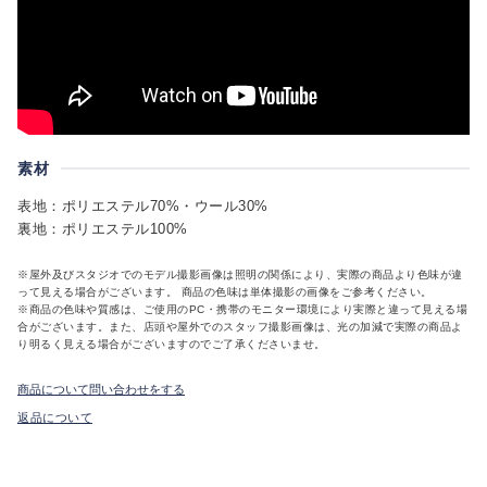
素材
表地：ポリエステル70%・ウール30%
裏地：ポリエステル100%
※屋外及びスタジオでのモデル撮影画像は照明の関係により、実際の商品より色味が違
って見える場合がございます。 商品の色味は単体撮影の画像をご参考ください。
※商品の色味や質感は、ご使用のPC・携帯のモニター環境により実際と違って見える場
合がございます。また、店頭や屋外でのスタッフ撮影画像は、光の加減で実際の商品よ
り明るく見える場合がございますのでご了承くださいませ。
商品について問い合わせをする
返品について