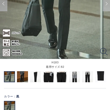
H183
着用サイズ:82
カラー：
黒