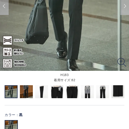
H183
着用サイズ:82
カラー：
黒