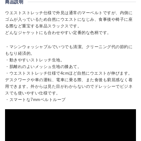
商品説明
ウエストストレッチ仕様で外見は通常のマーベルトですが、内側に
ゴムが入っているため自然にウエストになじみ、食事後や椅子に座
る際など重宝する単品スラックスです。
どんなジャケットにも合わせやすい定番的な色柄です。
・マシンウォッシャブルでいつでも清潔。クリーニング代の節約に
もなり経済的。
・動きやすいストレッチ生地。
・肌離れのよいメッシュ生地の膝あて。
・ウエストストレッチ仕様で4cmほど自然にウエストが伸びます。
デスクワークや車の運転、電車に乗る際、また食後も窮屈感なく着
用できます。外からは見た目がわからないのでドレッシーでビジネ
スでも使いやすい仕様です。
・スマートな7mmベルトループ