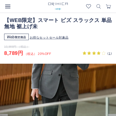
【WEB限定】スマート ビズ スラックス 単品
無地 裾上げ未
お得なセットセール対象品
10,989円 （税込）
8,789円
(
1
)
（税込） 20%OFF