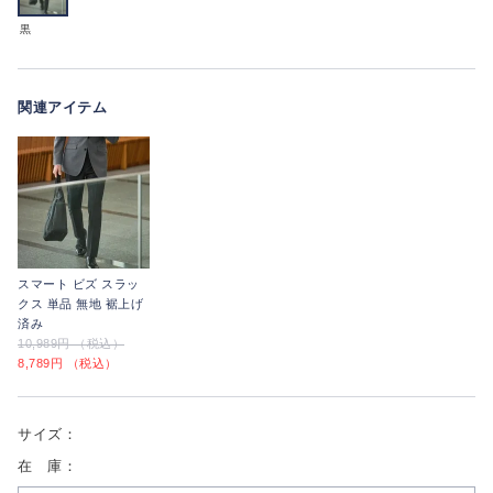
黒
関連アイテム
スマート ビズ スラッ
クス 単品 無地 裾上げ
済み
10,989円 （税込）
8,789円 （税込）
サイズ：
在 庫：