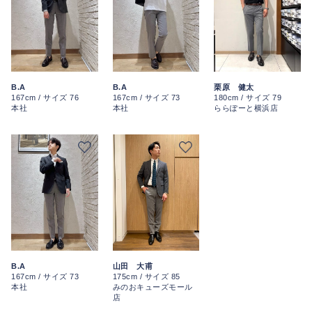
B.A
B.A
栗原 健太
167cm / サイズ 76
167cm / サイズ 73
180cm / サイズ 79
本社
本社
ららぽーと横浜店
B.A
山田 大甫
167cm / サイズ 73
175cm / サイズ 85
本社
みのおキューズモール
店