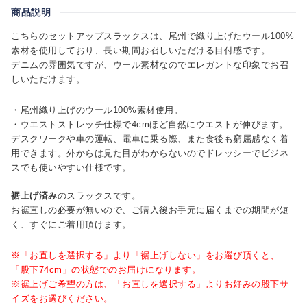
商品説明
こちらのセットアップスラックスは、尾州で織り上げたウール100%
素材を使用しており、長い期間お召しいただける目付感です。
デニムの雰囲気ですが、ウール素材なのでエレガントな印象でお召
しいただけます。
・尾州織り上げのウール100%素材使用。
・ウエストストレッチ仕様で4cmほど自然にウエストが伸びます。
デスクワークや車の運転、電車に乗る際、また食後も窮屈感なく着
用できます。外からは見た目がわからないのでドレッシーでビジネ
スでも使いやすい仕様です。
裾上げ済み
のスラックスです。
お裾直しの必要が無いので、ご購入後お手元に届くまでの期間が短
く、すぐにご着用頂けます。
※「お直しを選択する」より「裾上げしない」をお選び頂くと、
「股下74cm」の状態でのお届けになります。
※裾上げご希望の方は、「お直しを選択する」よりお好みの股下サ
イズをお選びください。