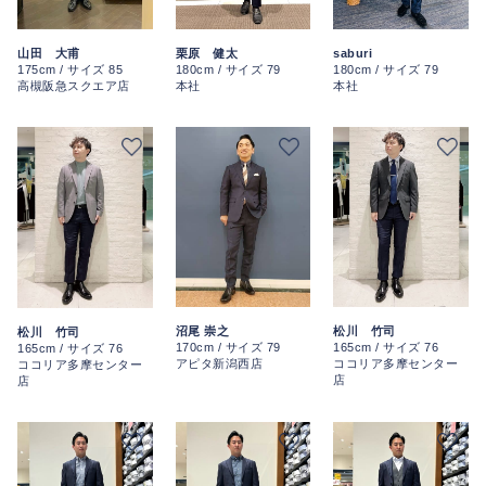
栗原 健太
saburi
山田 大甫
180cm / サイズ 79
180cm / サイズ 79
175cm / サイズ 85
本社
本社
高槻阪急スクエア店
沼尾 崇之
松川 竹司
松川 竹司
170cm / サイズ 79
165cm / サイズ 76
165cm / サイズ 76
アピタ新潟西店
ココリア多摩センター
ココリア多摩センター
店
店