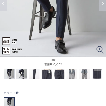
H183
着用サイズ:82
カラー：
紺