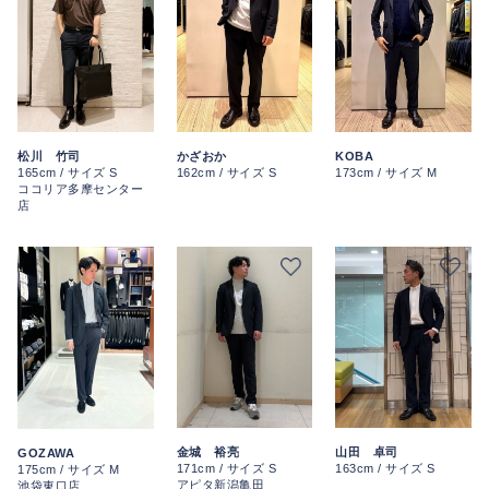
KOBA
松川 竹司
かざおか
173cm / サイズ M
165cm / サイズ S
162cm / サイズ S
ココリア多摩センター
店
金城 裕亮
山田 卓司
GOZAWA
171cm / サイズ S
163cm / サイズ S
175cm / サイズ M
アピタ新潟亀田
池袋東口店