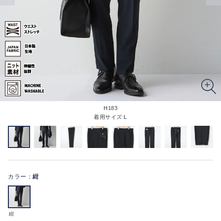
H183
着用サイズ:L
カラー：
紺
紺