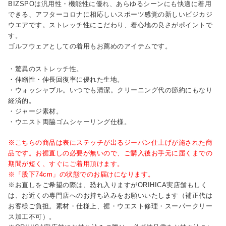
BIZSPOは汎用性・機能性に優れ、あらゆるシーンにも快適に着用
できる、アフターコロナに相応しいスポーツ感覚の新しいビジカジ
ウエアです。ストレッチ性にこだわり、着心地の良さがポイントで
す。
ゴルフウェアとしての着用もお薦めのアイテムです。
・驚異のストレッチ性。
・伸縮性・伸長回復率に優れた生地。
・ウォッシャブル。いつでも清潔。クリーニング代の節約にもなり
経済的。
・ジャージ素材。
・ウエスト両脇ゴムシャーリング仕様。
※こちらの商品は表にステッチが出るジーパン仕上げが施された商
品です。お裾直しの必要が無いので、ご購入後お手元に届くまでの
期間が短く、すぐにご着用頂けます。
※「股下74cm」の状態でのお届けになります。
※お直しをご希望の際は、恐れ入りますがORIHICA実店舗もしく
は、お近くの専門店へのお持ち込みをお願いいたします（補正代は
お客様ご負担。素材・仕様上、裾・ウエスト修理・スーパークリー
ス加工不可）。