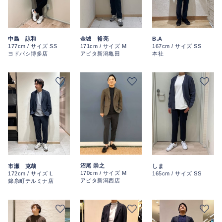
金城 裕亮
中島 諒和
B.A
171cm / サイズ M
177cm / サイズ SS
167cm / サイズ SS
アピタ新潟亀田
ヨドバシ博多店
本社
沼尾 崇之
市瀬 克哉
しま
170cm / サイズ M
172cm / サイズ L
165cm / サイズ SS
アピタ新潟西店
錦糸町テルミナ店