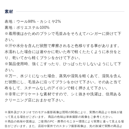
素材
表地：ウール98%・カシミヤ2%
裏地：ポリエステル100%
※着用後はかためのブラシで毛並みをそろえてハンガーに掛けて下
さい。
※汗や水分を含んだ状態で摩擦されると色移りする事があります。
水濡れした場合には速やかに乾いた布で軽くたたくように水分をと
り、乾いてから軽くブラシをかけて下さい。
※製品使用時、強くこすったり、ひっぱったりしないようにして下
さい。
※万一、水ジミになった場合、蒸気や湿気を軽くあて、湿気を含ん
だ状態にし、毛並みに沿ってブラシをかけて下さい。そのあと当て
布をして、スチームなしのアイロンで軽く押さえて下さい。
※非常にデリケートな素材ですので、シミ抜きや洗濯は、信用ある
クリーニング店におまかせ下さい。
※屋外及びスタジオでのモデル撮影画像は照明の関係により、実際の商品より色味が違
って見える場合がございます。 商品の色味は単体撮影の画像をご参考ください。
※商品の色味や質感は、ご使用のPC・携帯のモニター環境により実際と違って見える場
合がございます。また、店頭や屋外でのスタッフ撮影画像は、光の加減で実際の商品よ