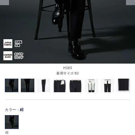
H183
着用サイズ:82
カラー：
紺
紺