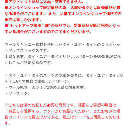
※アウトレット商品は返品・交換できません。
※オンラインショップ限定価格の為、店舗やタグとは販売価格が異
なる場合がございます。 また、店舗でオンラインショップ価格での
販売は致しかねます。
※"セットアップ着用可能"の商品でも、対象商品が既に完売となっ
ている場合がございますのでご了承くださいませ。
ウールサキソニー素材を使用したタイ・ユア・タイとのコラボセッ
トアップスラックスです。
上質な素材、タイ・ユア・タイオリジナルパターンをORIHICAに落
としこんだ特別な商品です。
・タイ・ユア・タイのスーツの型紙を参考に、タイ・ユア・タイとO
RIHICAとで独自に開発したパターン。
・ウール98%・カシミア2%の上質な国産素材。
・ツータック。
※こちらは裾のお直しが必要な商品です。補正をご希望の場合は
「お直しを選択する」ボタンよりお選びください。またお急ぎの場
合はアイロンで裾上げができる、裾上げテープもご用意しておりま
す。