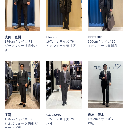
I.Inoue
浅田 直樹
KEISUKE
167cm / サイズ 76
174cm / サイズ 79
168cm / サイズ 76
イオンモール豊川店
グランツリー武蔵小杉
イオンモール豊川店
店
栗原 健太
庄司
GOZAWA
180cm / サイズ 79
180cm / サイズ 82
175cm / サイズ 79
本社
ヒルズウォーク徳重ガ
本社
ーデンズ店