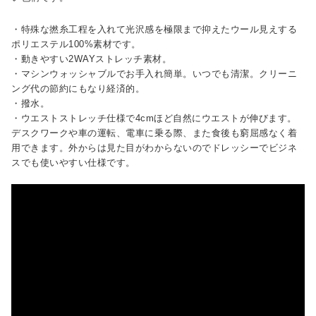
・特殊な撚糸工程を入れて光沢感を極限まで抑えたウール見えする
ポリエステル100%素材です。
・動きやすい2WAYストレッチ素材。
・マシンウォッシャブルでお手入れ簡単。いつでも清潔。クリーニ
ング代の節約にもなり経済的。
・撥水。
・ウエストストレッチ仕様で4cmほど自然にウエストが伸びます。
デスクワークや車の運転、電車に乗る際、また食後も窮屈感なく着
用できます。外からは見た目がわからないのでドレッシーでビジネ
スでも使いやすい仕様です。