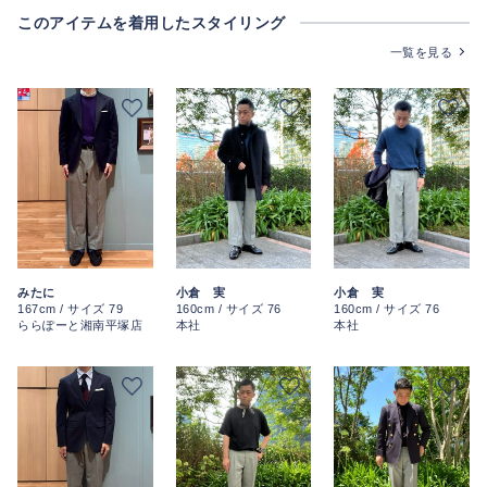
このアイテムを着用したスタイリング
一覧を見る
小倉 実
小倉 実
みたに
160cm / サイズ 76
160cm / サイズ 76
167cm / サイズ 79
本社
本社
ららぽーと湘南平塚店