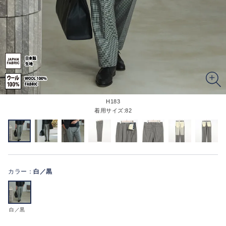
H183
着用サイズ:82
カラー：
白／黒
白／黒