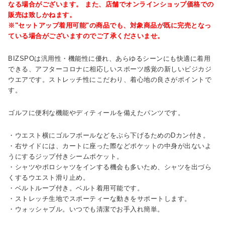
なる場合がございます。 また、店舗でオンラインショップ価格での
販売は致しかねます。
※"セットアップ着用可能"の商品でも、対象商品が既に完売となっ
ている場合がございますのでご了承くださいませ。
BIZSPOは汎用性・機能性に優れ、あらゆるシーンにも快適に着用
できる、アフターコロナに相応しいスポーツ感覚の新しいビジカジ
ウエアです。ストレッチ性にこだわり、着心地の良さがポイントで
す。
ゴルフに便利な機能やディティールを備えたパンツです。
・ウエスト横にゴルフボールなどをぶら下げるためのDカン付き。
・右サイドには、カートに座った際などポケットの中身が出ないよ
うにするジップ付きシームポケット。
・シャツやポロシャツをインする機会も多いため、シャツを出づら
くするウエスト滑り止め。
・ベルトループ付き。ベルト着用可能です。
・ストレッチ生地でスポーティーな動きをサポートします。
・ウォッシャブル。いつでも清潔でお手入れ簡単。