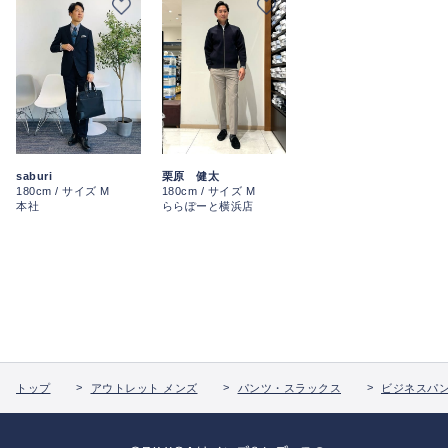
saburi
栗原 健太
180cm / サイズ M
180cm / サイズ M
本社
ららぽーと横浜店
トップ
アウトレット メンズ
パンツ・スラックス
ビジネスパ