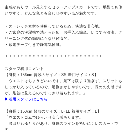
杢感がありウール見えするセットアップスカートです。単品でも使
いやすく、どんな色とも合わせやすい点が魅力です。
・ストレッチ素材を使用しているため、快適な着心地。
・ご家庭の洗濯機で洗えるため、お手入れ簡単。いつでも清潔。ク
リーニング代の節約にもなり経済的。
・放電テープ付きで静電気軽減。
＊＊＊＊＊＊＊＊＊＊＊＊＊＊＊＊＊＊＊＊＊＊＊＊＊
スタッフ着用コメント
【身長：156cm 普段のサイズ：SS 着用サイズ：S】
「ウエストはちょうどいいです。足下は狭まり過ぎず、スリットも
しっかり入っているので、足捌きがしやすいです。長めの丈感です
が、足首は見えるのですっきり着られます。」
▶着用スタッフはこちら
【身長：163cm 普段のサイズ：L~LL 着用サイズ：L】
「ウエストゴムでゆったり安心感あります。
腰回りもゆとりがあり、身体のラインを拾いにくいスカートで
す。