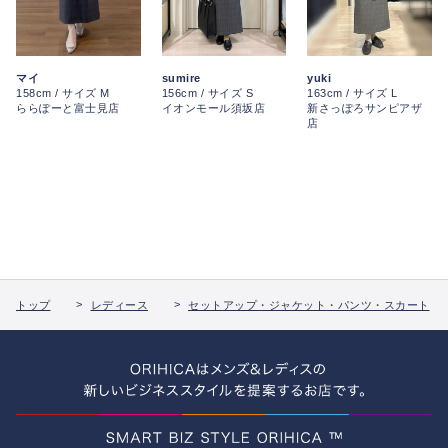
マイ
sumire
yuki
158cm / サイズ M
156cm / サイズ S
163cm / サイズ L
ららぽーと富士見店
イオンモール須坂店
新さっぽろサンピアザ
店
トップ
レディース
セットアップ・ジャケット・パンツ・スカート