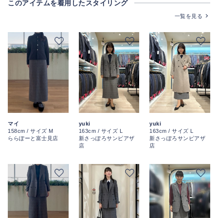
このアイテムを着用したスタイリング
一覧を見る
マイ
yuki
yuki
158cm / サイズ M
163cm / サイズ L
163cm / サイズ L
ららぽーと富士見店
新さっぽろサンピアザ
新さっぽろサンピアザ
店
店