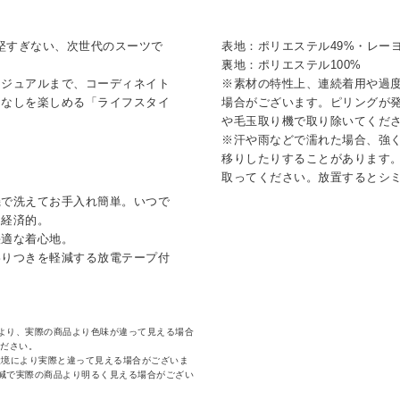
ぎず、堅すぎない、次世代のスーツで
表地：ポリエステル49%・レーヨ
裏地：ポリエステル100%
カジュアルまで、コーディネイト
※素材の特性上、連続着用や過度
こなしを楽しめる「ライフスタイ
場合がございます。ピリングが
や毛玉取り機で取り除いてくだ
※汗や雨などで濡れた場合、強
移りしたりすることがあります
。
取ってください。放置するとシ
機で洗えてお手入れ簡単。いつで
り経済的。
快適な着心地。
わりつきを軽減する放電テープ付
より、実際の商品より色味が違って見える場合
ください。
環境により実際と違って見える場合がございま
減で実際の商品より明るく見える場合がござい