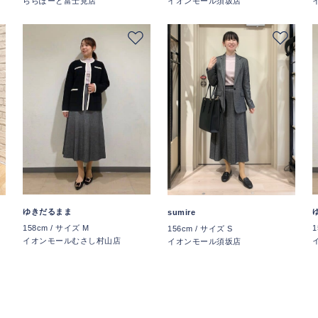
ららぽーと富士見店
イオンモール須坂店
ゆきだるまま
sumire
158cm / サイズ M
1
156cm / サイズ S
イオンモールむさし村山店
イオンモール須坂店