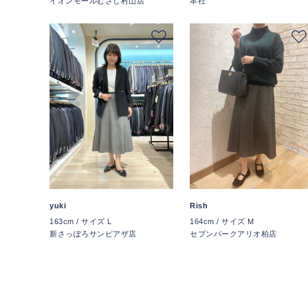
イオンモールむさし村山店
本社
yuki
Rish
163cm / サイズ L
164cm / サイズ M
新さっぽろサンピアザ店
セブンパークアリオ柏店