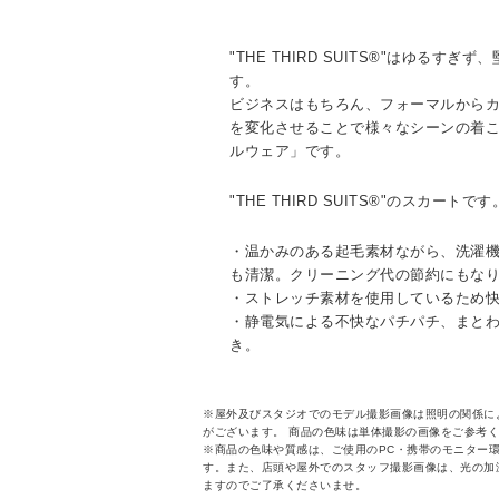
"THE THIRD SUITS®"はゆるす
す。
ビジネスはもちろん、フォーマルから
を変化させることで様々なシーンの着
ルウェア」です。
"THE THIRD SUITS®"のスカートです
・温かみのある起毛素材ながら、洗濯
も清潔。クリーニング代の節約にもな
・ストレッチ素材を使用しているため
・静電気による不快なパチパチ、まと
き。
※屋外及びスタジオでのモデル撮影画像は照明の関係に
がございます。 商品の色味は単体撮影の画像をご参考
※商品の色味や質感は、ご使用のPC・携帯のモニター
す。また、店頭や屋外でのスタッフ撮影画像は、光の加
ますのでご了承くださいませ。