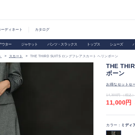
コーディネート
カタログ
アウター
ジャケット
パンツ・スラックス
トップス
シューズ
ト
スカート
THE THIRD SUITS ロングフレアスカート ヘリンボーン
THE TH
ボーン
お得なセットセ
14,300円 （税込
11,000円
（
カラー：
ミディ