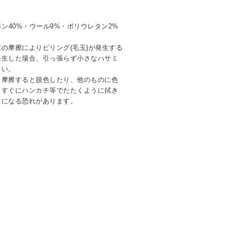
ン40%・ウール9%・ポリウレタン2%
の摩擦によりピリング(毛玉)が発生する
発生した場合、引っ張らず小さなハサミ
さい。
く摩擦すると脱色したり、他のものに色
。すぐにハンカチ等でたたくように拭き
ミになる恐れがあります。