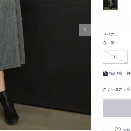
サイズ：
在 庫：
S
商品情報
ステータス：商
お気