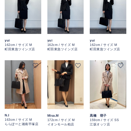
yui
yui
yui
162cm / サイズ M
162cm / サイズ M
162cm / サイズ M
町田東急ツインズ店
町田東急ツインズ店
町田東急ツインズ店
N.I
Misa.M
髙橋 萌子
163cm / サイズ M
172cm / サイズ M
159cm / サイズ SS
ららぽーと湘南平塚店
イオンモール柏店
江坂オッツ店