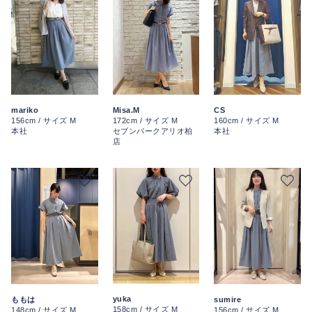
mariko
CS
Misa.M
156cm / サイズ M
160cm / サイズ M
172cm / サイズ M
本社
本社
セブンパークアリオ柏
店
yuka
ももは
sumire
158cm / サイズ M
148cm / サイズ M
156cm / サイズ M