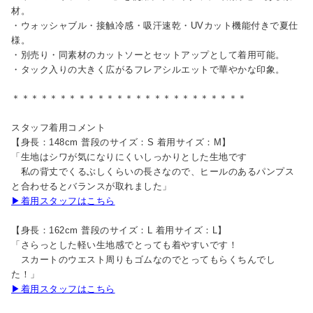
材。
・ウォッシャブル・接触冷感・吸汗速乾・UVカット機能付きで夏仕
様。
・別売り・同素材のカットソーとセットアップとして着用可能。
・タック入りの大きく広がるフレアシルエットで華やかな印象。
＊＊＊＊＊＊＊＊＊＊＊＊＊＊＊＊＊＊＊＊＊＊＊＊＊
スタッフ着用コメント
【身長：148cm 普段のサイズ：S 着用サイズ：M】
「生地はシワが気になりにくいしっかりとした生地です
私の背丈でくるぶしくらいの長さなので、ヒールのあるパンプス
と合わせるとバランスが取れました」
▶着用スタッフはこちら
【身長：162cm 普段のサイズ：L 着用サイズ：L】
「さらっとした軽い生地感でとっても着やすいです！
スカートのウエスト周りもゴムなのでとってもらくちんでし
た！」
▶着用スタッフはこちら