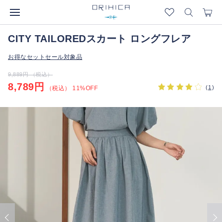
CITY TAILOREDスカート ロングフレア
お得なセットセール対象品
9,889円 （税込）
8,789円
(
1
)
（税込） 11%OFF