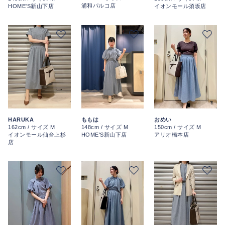
浦和パルコ店
HOME'S新山下店
イオンモール須坂店
HARUKA
ももは
おめい
162cm / サイズ M
148cm / サイズ M
150cm / サイズ M
イオンモール仙台上杉
HOME'S新山下店
アリオ橋本店
店