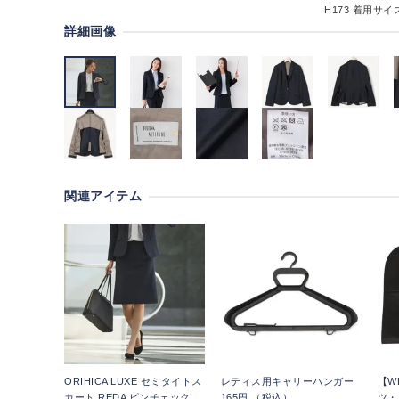
H173
着用サイズ
詳細画像
関連アイテム
ORIHICA LUXE セミタイトス
レディス用キャリーハンガー
【W
カート REDA ピンチェック
165円 （税込）
ツ・