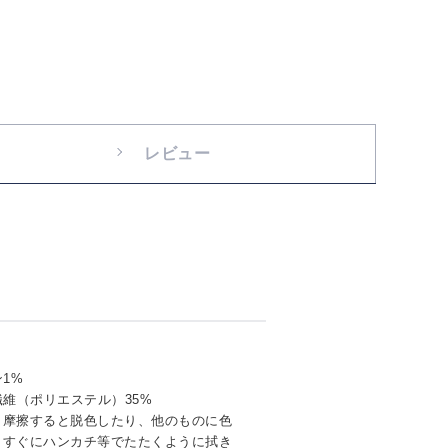
レビュー
1%
繊維（ポリエステル）35%
く摩擦すると脱色したり、他のものに色
。すぐにハンカチ等でたたくように拭き