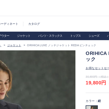
コーディネート
カタログ
アウター
ジャケット
パンツ・スラックス
トップス
シューズ
ト
ジャケット
ORIHICA LUXE ノッチジャケット REDA ピンチェック
ORIHIC
ック
お得なセットセ
30,800円 （税込
19,800円
（
カラー：
紺