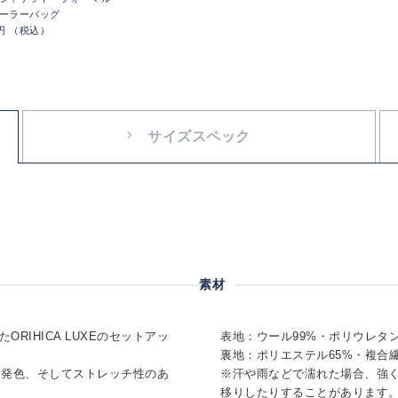
ーラーバッグ
0円 （税込）
サイズスペック
素材
RIHICA LUXEのセットアッ
表地：ウール99%・ポリウレタン
裏地：ポリエステル65%・複合
と発色、そしてストレッチ性のあ
※汗や雨などで濡れた場合、強
移りしたりすることがあります