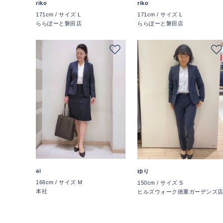
riko
riko
171cm / サイズ L
171cm / サイズ L
ららぽーと磐田店
ららぽーと磐田店
ai
ゆり
166cm / サイズ M
150cm / サイズ S
本社
ヒルズウォーク徳重ガーデンズ