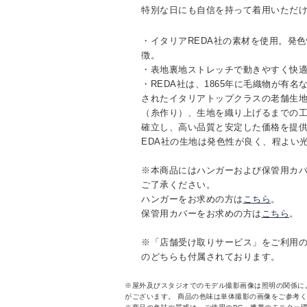
特別な日にも自信を持って着用いただ
・イタリアREDA社の素材を使用。発
徴。
・表地裏地ストレッチで動きやすく快
・REDA社は、1865年に毛織物が有
されたイタリアトップクラスの老舗生
（糸作り）、生地を織り上げるまでの
確立し、高い品質と安定した価格を提供
EDA社の生地は発色性が良く、程よい
※本商品にはハンガーおよび保管用カ
ご了承ください。
ハンガーをお求めの方は
こちら
。
保管用カバーをお求めの方は
こちら
。
※「店舗受け取りサービス」をご利用
のどちらも付属されております。
※屋外及びスタジオでのモデル撮影画像は照明の関係に
がございます。 商品の色味は単体撮影の画像をご参考