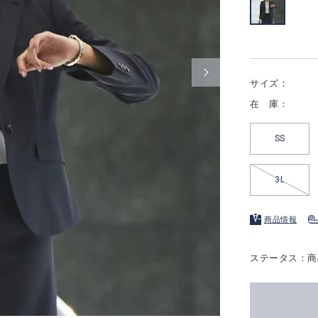
サイズ：
在 庫：
SS
3L
商品情報
ステータス：商