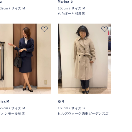
u
Marina ☺︎
62cm / サイズ M
158cm / サイズ M
ららぽーと和泉店
isa.M
ゆり
72cm / サイズ M
150cm / サイズ S
イオンモール柏店
ヒルズウォーク徳重ガーデンズ店