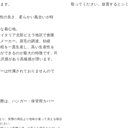
けます。
取ってください。放置するとシ
色性の良さ、柔らかい風合いが特
適な着心地。
名なイタリア北部ビエラ地区で創業
地メーカー。原毛の調達、紡績
工程を一貫生産し、高い生産性を
ができるのが最大の特徴です。R
光沢感があり高級感が漂います。
バーは付属されておりませんので
の際は、ハンガー・保管用カバー
より、実際の商品より色味が違って見える場合
ください。