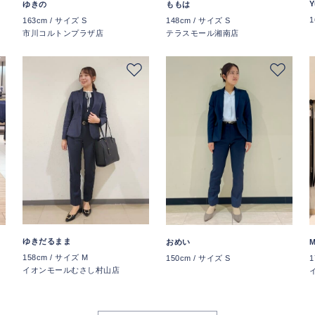
Y
ゆきの
ももは
1
163cm / サイズ S
148cm / サイズ S
市川コルトンプラザ店
テラスモール湘南店
ゆきだるまま
おめい
M
158cm / サイズ M
150cm / サイズ S
1
イオンモールむさし村山店
店