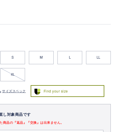
S
M
L
LL
4L
Find your size
サイズスペック
直し対象商品です
た商品の『返品』『交換』は出来ません。