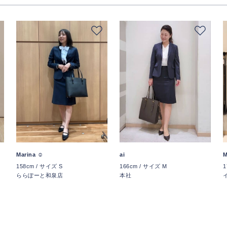
Marina ☺︎
ai
M
158cm / サイズ S
166cm / サイズ M
1
ららぽーと和泉店
本社