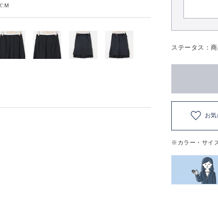
:M
ステータス：商
お気
※カラー・サイ