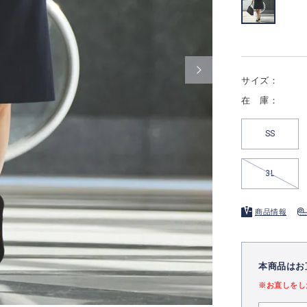
サイズ：
在 庫：
SS
3L
商品情報
本商品はお
※お直しをし