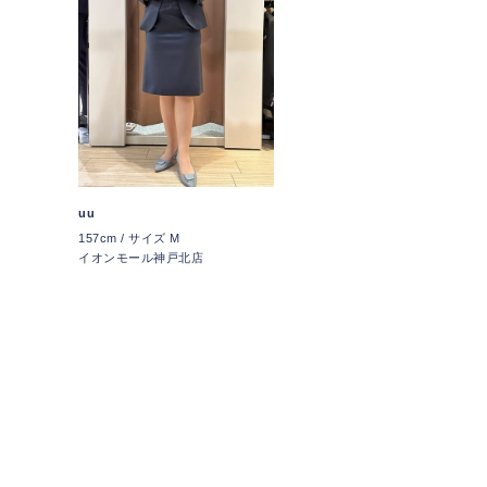
uu
157cm / サイズ M
イオンモール神戸北店