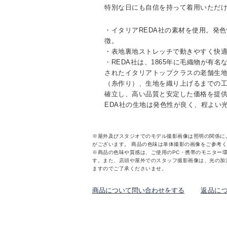
特別な日にも自信を持って着用いただ
・イタリアREDA社の素材を使用。発
徴。
・表地裏地ストレッチで動きやすく快
・REDA社は、1865年に毛織物が有
されたイタリアトップクラスの老舗生
（糸作り）、生地を織り上げるまでの
確立し、高い品質と安定した価格を提供
EDA社の生地は発色性が良く、程よい
※屋外及びスタジオでのモデル撮影画像は照明の関係に
がございます。 商品の色味は単体撮影の画像をご参考
※商品の色味や質感は、ご使用のPC・携帯のモニター
す。また、店頭や屋外でのスタッフ撮影画像は、光の加
ますのでご了承くださいませ。
商品について問い合わせをする
返品に