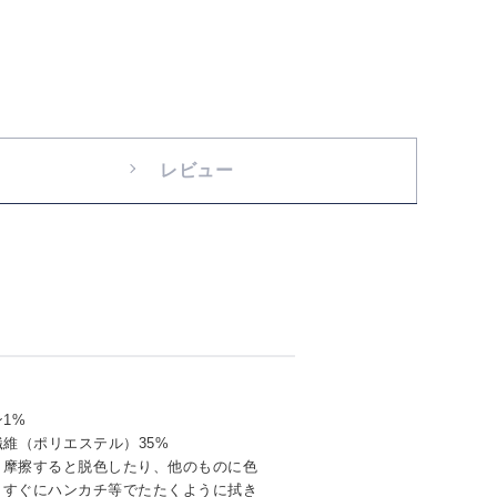
レビュー
1%
繊維（ポリエステル）35%
く摩擦すると脱色したり、他のものに色
。すぐにハンカチ等でたたくように拭き