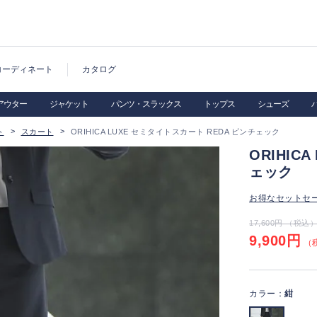
コーディネート
カタログ
アウター
ジャケット
パンツ・スラックス
トップス
シューズ
ト
スカート
ORIHICA LUXE セミタイトスカート REDA ピンチェック
ORIHIC
ェック
お得なセットセ
17,600円 （税込
9,900円
（税
カラー：
紺