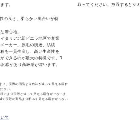
けます。
取ってください。放置するとシ
色性の良さ、柔らかい風合いが特
適な着心地。
名なイタリア北部ビエラ地区で創業
地メーカー。原毛の調達、紡績
工程を一貫生産し、高い生産性を
ができるのが最大の特徴です。R
光沢感があり高級感が漂います。
より、実際の商品より色味が違って見える場合
ください。
環境により実際と違って見える場合がございま
減で実際の商品より明るく見える場合がござい
ついて