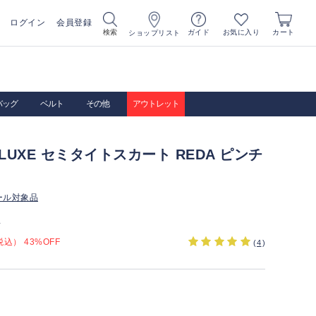
ログイン
会員登録
お気に入り
検索
ガイド
カート
ショップリスト
バッグ
ベルト
その他
アウトレット
A LUXE セミタイトスカート REDA ピンチ
ール対象品
）
込） 43%OFF
(
4
)