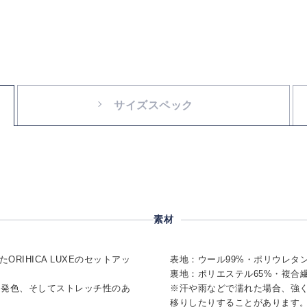
サイズスペック
素材
RIHICA LUXEのセットアッ
表地：ウール99%・ポリウレタン
裏地：ポリエステル65%・複合
と発色、そしてストレッチ性のあ
※汗や雨などで濡れた場合、強
移りしたりすることがあります