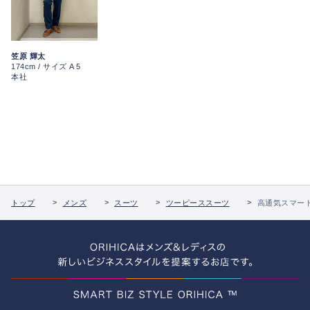
笠原 輝太
174cm / サイズ A 5
本社
トップ
メンズ
スーツ
ツーピーススーツ
高通気スマート