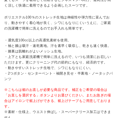
く涼しく快適に着用できるよう企画したスーツです。
ポリエステル100％のストレッチ生地は伸縮性や弾力性に富んでお
り、動きやすく着心地が良く、シワにもなりにくいうえに、ご家庭
の洗濯機で簡単に洗えるのでお手入れも簡単です。
・通気度100cc以上の高通気素材を使用。
・袖と膝は吸汗・速乾裏地。汗を素早く吸収し、乾きも速く快適。
・膝裏は肌離れがよいメッシュ生地。
・上下とも家庭洗濯機で簡単に洗えるので、いつも清潔にお召しい
ただけます。更にクリーニング代の節約にもなり、経済的です。
・動きやすいストレッチ生地で、シワにもなりにくい。
・2つボタン・センターベント・袖開き見せ・半裏地・ノータックパ
ンツ
※こちらは裾のお直しが必要な商品です。補正をご希望の場合は
「お直しを選択する」ボタンよりお選びください。またお急ぎの場
合はアイロンで裾上げができる、裾上げテープもご用意しておりま
す。
※素材・仕様上、ウエスト伸ばし・スーパークリース加工はできま
せん。