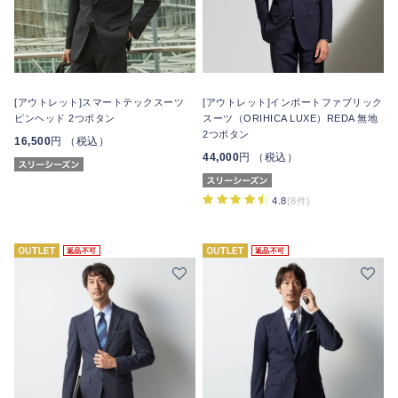
[アウトレット]スマートテックスーツ
[アウトレット]インポートファブリック
ピンヘッド 2つボタン
スーツ（ORIHICA LUXE）REDA 無地
2つボタン
16,500
円 （税込）
44,000
円 （税込）
4.8
(8件)
返品不可
返品不可