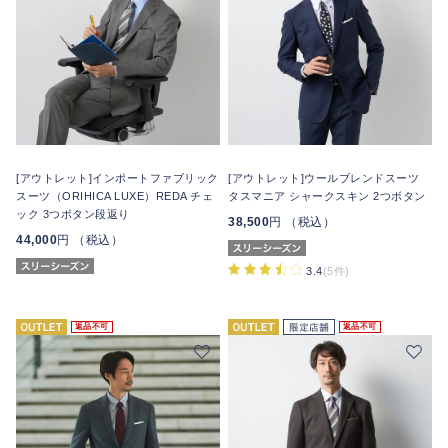
[アウトレット]インポートファブリック
[アウトレット]ウールブレンドスーツ
スーツ（ORIHICA LUXE）REDA チェ
タスマニア シャークスキン 2つボタン
ック 3つボタン段返り
38,500
円 （税込）
44,000
円 （税込）
3.4
(5件)
返品不可
返品不可