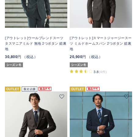
[アウトレット]ウールブレンドスーツ
[アウトレット]スマートジャージースー
タスマニアミルド 無地 2つボタン 総裏
ツ ミルドホームスパン 2つボタン 総裏
地
地
30,800
円 （税込）
20,900
円 （税込）
3.8
(4件)
返品不可
返品不可