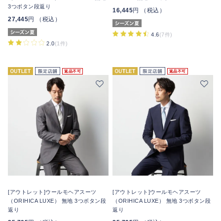
3つボタン段返り
16,445
円 （税込）
27,445
円 （税込）
4.6
(7件)
2.0
(1件)
返品不可
返品不可
[アウトレット]ウールモヘアスーツ
[アウトレット]ウールモヘアスーツ
（ORIHICA LUXE） 無地 3つボタン段
（ORIHICA LUXE） 無地 3つボタン段
返り
返り