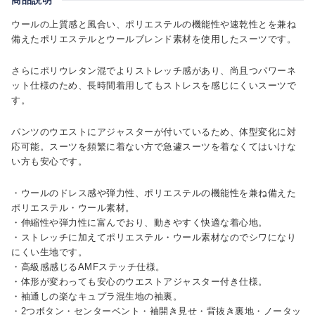
ウールの上質感と風合い、ポリエステルの機能性や速乾性とを兼ね
備えたポリエステルとウールブレンド素材を使用したスーツです。
さらにポリウレタン混でよりストレッチ感があり、尚且つパワーネ
ット仕様のため、長時間着用してもストレスを感じにくいスーツで
す。
パンツのウエストにアジャスターが付いているため、体型変化に対
応可能。スーツを頻繁に着ない方で急遽スーツを着なくてはいけな
い方も安心です。
・ウールのドレス感や弾力性、ポリエステルの機能性を兼ね備えた
ポリエステル・ウール素材。
・伸縮性や弾力性に富んでおり、動きやすく快適な着心地。
・ストレッチに加えてポリエステル・ウール素材なのでシワになり
にくい生地です。
・高級感感じるAMFステッチ仕様。
・体形が変わっても安心のウエストアジャスター付き仕様。
・袖通しの楽なキュプラ混生地の袖裏。
・2つボタン・センターベント・袖開き見せ・背抜き裏地・ノータッ