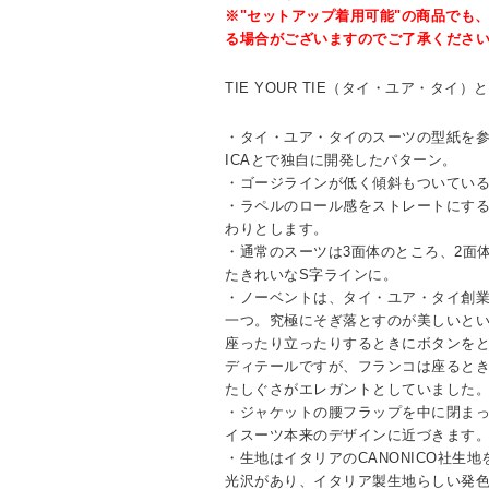
※"セットアップ着用可能"の商品でも
る場合がございますのでご了承くださ
TIE YOUR TIE（タイ・ユア・タ
・タイ・ユア・タイのスーツの型紙を参
ICAとで独自に開発したパターン。
・ゴージラインが低く傾斜もついてい
・ラペルのロール感をストレートにす
わりとします。
・通常のスーツは3面体のところ、2面
たきれいなS字ラインに。
・ノーベントは、タイ・ユア・タイ創
一つ。究極にそぎ落とすのが美しいと
座ったり立ったりするときにボタンを
ディテールですが、フランコは座ると
たしぐさがエレガントとしていました
・ジャケットの腰フラップを中に閉ま
イスーツ本来のデザインに近づきます
・生地はイタリアのCANONICO社生
光沢があり、イタリア製生地らしい発