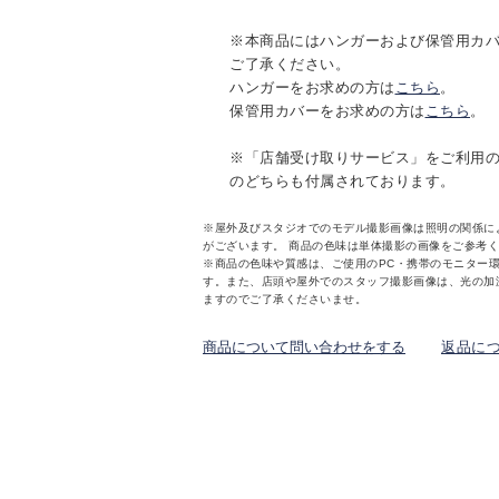
※本商品にはハンガーおよび保管用カ
ご了承ください。
ハンガーをお求めの方は
こちら
。
保管用カバーをお求めの方は
こちら
。
※「店舗受け取りサービス」をご利用
のどちらも付属されております。
※屋外及びスタジオでのモデル撮影画像は照明の関係に
がございます。 商品の色味は単体撮影の画像をご参考
※商品の色味や質感は、ご使用のPC・携帯のモニター
す。また、店頭や屋外でのスタッフ撮影画像は、光の加
ますのでご了承くださいませ。
商品について問い合わせをする
返品に