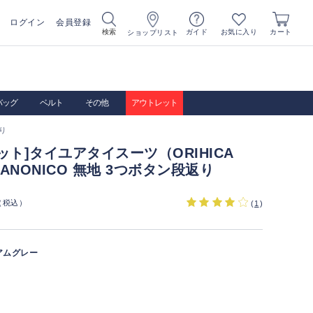
ログイン
会員登録
お気に入り
検索
ガイド
カート
ショップリスト
バッグ
ベルト
その他
アウトレット
り
ット]タイユアタイスーツ（ORIHICA
CANONICO 無地 3つボタン段返り
（税込）
(
1
)
アムグレー