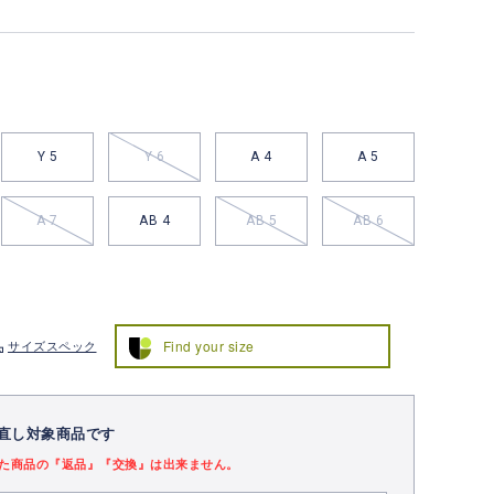
Y 5
Y 6
A 4
A 5
A 7
AB 4
AB 5
AB 6
Find your size
サイズスペック
直し対象商品です
た商品の『返品』『交換』は出来ません。