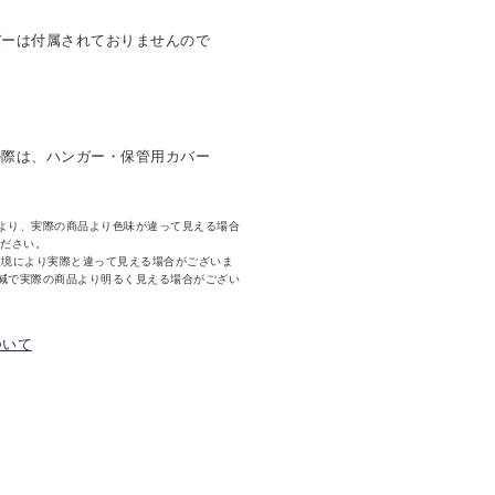
バーは付属されておりませんので
の際は、ハンガー・保管用カバー
より、実際の商品より色味が違って見える場合
ください。
環境により実際と違って見える場合がございま
減で実際の商品より明るく見える場合がござい
ついて