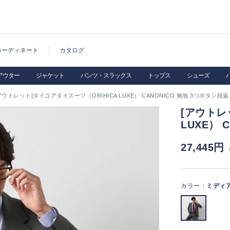
コーディネート
カタログ
アウター
ジャケット
パンツ・スラックス
トップス
シューズ
アウトレット]タイユアタイスーツ（ORIHICA LUXE） CANONICO 無地 3つボタン段返
[アウトレ
LUXE） 
27,445円
カラー：
ミディ