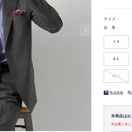
サイズ：
在 庫：
Y 4
A 6
AB 7
商品情報
本商品はお
※お直しをし