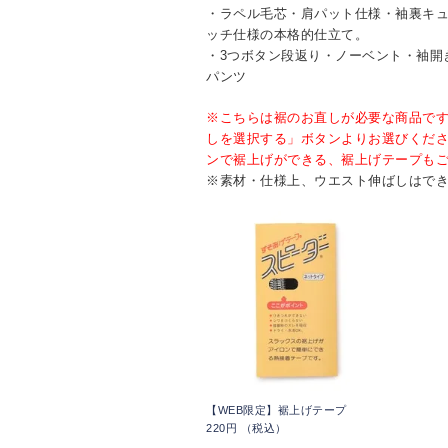
・ラペル毛芯・肩パット仕様・袖裏キュ
ッチ仕様の本格的仕立て。
・3つボタン段返り・ノーベント・袖開
パンツ
※こちらは裾のお直しが必要な商品で
しを選択する」ボタンよりお選びくだ
ンで裾上げができる、裾上げテープも
※素材・仕様上、ウエスト伸ばしはで
【WEB限定】裾上げテープ
220円 （税込）