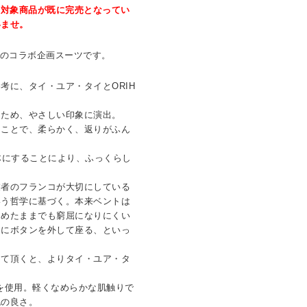
、対象商品が既に完売となってい
いませ。
イ）とのコラボ企画スーツです。
考に、タイ・ユア・タイとORIH
るため、やさしい印象に演出。
ることで、柔らかく、返りがふん
体にすることにより、ふっくらし
業者のフランコが大切にしている
いう哲学に基づく。本来ベントは
とめたままでも窮屈になりにくい
きにボタンを外して座る、といっ
。
って頂くと、よりタイ・ユア・タ
。
地を使用。軽くなめらかな肌触りで
色の良さ。