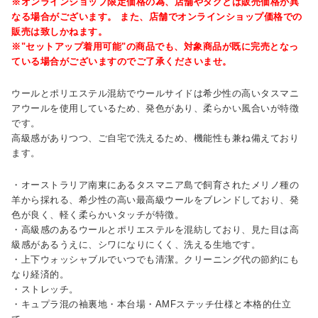
※オンラインショップ限定価格の為、店舗やタグとは販売価格が異
なる場合がございます。 また、店舗でオンラインショップ価格での
販売は致しかねます。
※"セットアップ着用可能"の商品でも、対象商品が既に完売となっ
ている場合がございますのでご了承くださいませ。
ウールとポリエステル混紡でウールサイドは希少性の高いタスマニ
アウールを使用しているため、発色があり、柔らかい風合いが特徴
です。
高級感がありつつ、ご自宅で洗えるため、機能性も兼ね備えており
ます。
・オーストラリア南東にあるタスマニア島で飼育されたメリノ種の
羊から採れる、希少性の高い最高級ウールをブレンドしており、発
色が良く、軽く柔らかいタッチが特徴。
・高級感のあるウールとポリエステルを混紡しており、見た目は高
級感があるうえに、シワになりにくく、洗える生地です。
・上下ウォッシャブルでいつでも清潔。クリーニング代の節約にも
なり経済的。
・ストレッチ。
・キュプラ混の袖裏地・本台場・AMFステッチ仕様と本格的仕立