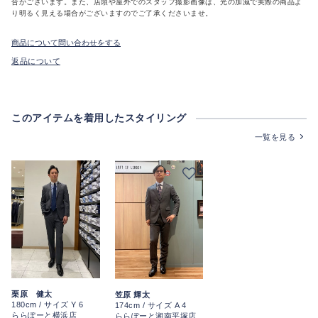
合がございます。また、店頭や屋外でのスタッフ撮影画像は、光の加減で実際の商品よ
り明るく見える場合がございますのでご了承くださいませ。
商品について問い合わせをする
返品について
このアイテムを着用したスタイリング
一覧を見る
栗原 健太
笠原 輝太
180cm / サイズ Y 6
174cm / サイズ A 4
ららぽーと横浜店
ららぽーと湘南平塚店