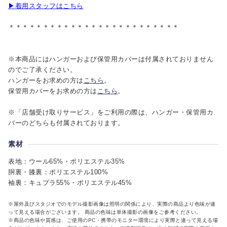
▶着用スタッフはこちら
＊＊＊＊＊＊＊＊＊＊＊＊＊＊＊＊＊＊＊＊＊＊＊＊＊
※本商品にはハンガーおよび保管用カバーは付属されておりません
のでご了承ください。
ハンガーをお求めの方は
こちら
。
保管用カバーをお求めの方は
こちら
。
※「店舗受け取りサービス」をご利用の際は、ハンガー・保管用カ
バーのどちらも付属されております。
素材
表地：ウール65%・ポリエステル35%
胴裏・膝裏：ポリエステル100%
袖裏：キュプラ55%・ポリエステル45%
※屋外及びスタジオでのモデル撮影画像は照明の関係により、実際の商品より色味が違
って見える場合がございます。 商品の色味は単体撮影の画像をご参考ください。
※商品の色味や質感は、ご使用のPC・携帯のモニター環境により実際と違って見える場