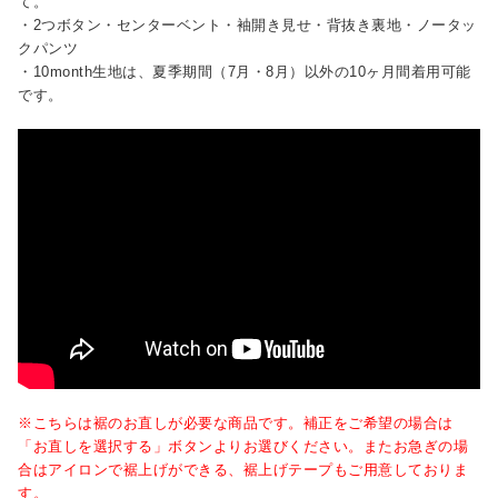
て。
・2つボタン・センターベント・袖開き見せ・背抜き裏地・ノータッ
クパンツ
・10month生地は、夏季期間（7月・8月）以外の10ヶ月間着用可能
です。
※こちらは裾のお直しが必要な商品です。補正をご希望の場合は
「お直しを選択する」ボタンよりお選びください。またお急ぎの場
合はアイロンで裾上げができる、裾上げテープもご用意しておりま
す。