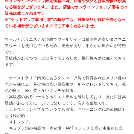
※オンラインショップ限定価格の為、店舗やタグとは販売価格が異
なる場合がございます。 また、店舗でオンラインショップ価格での
販売は致しかねます。
※"セットアップ着用可能"の商品でも、対象商品が既に完売となっ
ている場合がございますのでご了承くださいませ。
ウールとポリエステル混紡でウールサイドは希少性の高いタスマニ
アウールを使用しているため、発色があり、柔らかい風合いが特徴
です。
高級感がありつつ、ご自宅で洗えるため、機能性も兼ね備えており
ます。
・オーストラリア南東にあるタスマニア島で飼育されたメリノ種の
羊から採れる、希少性の高い最高級ウールをブレンドしており、発
色が良く、軽く柔らかいタッチが特徴。
・高級感のあるウールとポリエステルを混紡しており、見た目は高
級感があるうえに、シワになりにくく、洗える生地です。
・上下ウォッシャブルでいつでも清潔。クリーニング代の節約にも
なり経済的。
・ストレッチ。
・キュプラ混の袖裏地・本台場・AMFステッチ仕様と本格的仕立