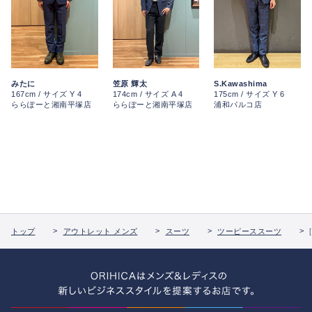
みたに
笠原 輝太
S.Kawashima
167cm / サイズ Y 4
174cm / サイズ A 4
175cm / サイズ Y 6
ららぽーと湘南平塚店
ららぽーと湘南平塚店
浦和パルコ店
トップ
アウトレット メンズ
スーツ
ツーピーススーツ