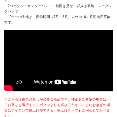
て。
・2つボタン・センターベント・袖開き見せ・背抜き裏地・ノータッ
クパンツ
・10month生地は、夏季期間（7月・8月）以外の10ヶ月間着用可能
です。
※こちらは裾のお直しが必要な商品です。補正をご希望の場合は
「お直しを選択する」ボタンよりお選びください。またお急ぎの場
合はアイロンで裾上げができる、裾上げテープもご用意しておりま
す。