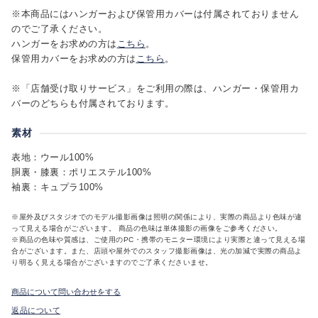
※本商品にはハンガーおよび保管用カバーは付属されておりません
のでご了承ください。
ハンガーをお求めの方は
こちら
。
保管用カバーをお求めの方は
こちら
。
※「店舗受け取りサービス」をご利用の際は、ハンガー・保管用カ
バーのどちらも付属されております。
素材
表地：ウール100%
胴裏・膝裏：ポリエステル100%
袖裏：キュプラ100%
※屋外及びスタジオでのモデル撮影画像は照明の関係により、実際の商品より色味が違
って見える場合がございます。 商品の色味は単体撮影の画像をご参考ください。
※商品の色味や質感は、ご使用のPC・携帯のモニター環境により実際と違って見える場
合がございます。また、店頭や屋外でのスタッフ撮影画像は、光の加減で実際の商品よ
り明るく見える場合がございますのでご了承くださいませ。
商品について問い合わせをする
返品について