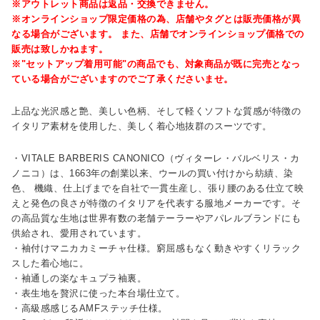
※アウトレット商品は返品・交換できません。
※オンラインショップ限定価格の為、店舗やタグとは販売価格が異
なる場合がございます。 また、店舗でオンラインショップ価格での
販売は致しかねます。
※"セットアップ着用可能"の商品でも、対象商品が既に完売となっ
ている場合がございますのでご了承くださいませ。
上品な光沢感と艶、美しい色柄、そして軽くソフトな質感が特徴の
イタリア素材を使用した、美しく着心地抜群のスーツです。
・VITALE BARBERIS CANONICO（ヴィターレ・バルベリス・カ
ノニコ）は、1663年の創業以来、ウールの買い付けから紡績、染
色、 機織、仕上げまでを自社で一貫生産し、張り腰のある仕立て映
えと発色の良さが特徴のイタリアを代表する服地メーカーです。そ
の高品質な生地は世界有数の老舗テーラーやアパレルブランドにも
供給され、愛用されています。
・袖付けマニカカミーチャ仕様。窮屈感もなく動きやすくリラック
スした着心地に。
・袖通しの楽なキュプラ袖裏。
・表生地を贅沢に使った本台場仕立て。
・高級感感じるAMFステッチ仕様。