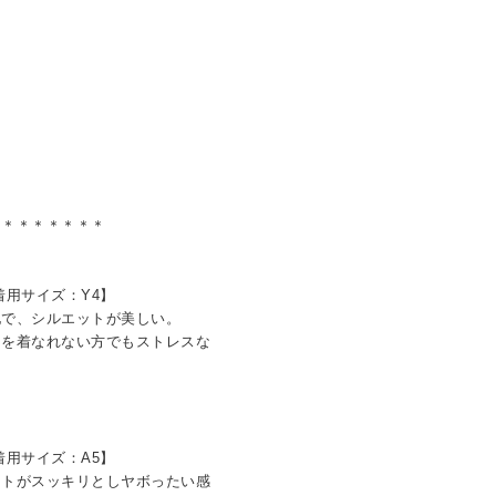
＊＊＊＊＊＊＊＊
着用サイズ：Y4】
地で、シルエットが美しい。
を着なれない方でもストレスな
着用サイズ：A5】
ットがスッキリとしヤボったい感