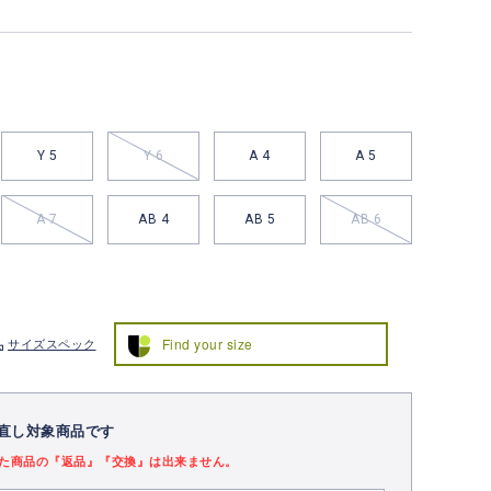
Y 5
Y 6
A 4
A 5
A 7
AB 4
AB 5
AB 6
Find your size
サイズスペック
直し対象商品です
た商品の『返品』『交換』は出来ません。