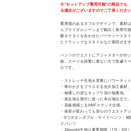
※"セットアップ着用可能"の商品でも
る場合がございますのでご了承くださ
重厚感のあるダブルデザインで、素材
らブライダルシーンまで幅広く着用可
蝶ネクタイを合わせたパーティースタ
たクラシックなスタイルなど着回せま
パンツのウエストにアジャスターが付
能。スーツを頻繁に着ない方で急遽ス
心です。
・ストレッチ生地＆背裏にパワーネッ
・華やかさをプラスする光沢加工素材
・袖通しの楽なキュプラ混の袖裏地。
・表生地を贅沢に使った本台場仕立て
・高級感感じるAMFステッチ仕様。
・体形が変わっても安心のウエストア
・6つボタンダブル・サイドベンツ・袖
クパンツ
・10month生地は夏季期間（7月・8