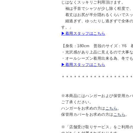
じはなくスッキリご利用頂けます。
袖は手首でシャツが少し除く程度で、
着丈はお尻が半分隠れるくらいでスッ
細過ぎず、ゆったりし過ぎずで全体の
す。」
▶着用スタッフはこちら
【身長：180cm 普段のサイズ：Y6 
・光沢感があり上品に見えるので大事
・オールシーズン着用出来る為、冬でも
▶着用スタッフはこちら
＊＊＊＊＊＊＊＊＊＊＊＊＊＊＊＊＊
※本商品にはハンガーおよび保管用カ
ご了承ください。
ハンガーをお求めの方は
こちら
。
保管用カバーをお求めの方は
こちら
。
※「店舗受け取りサービス」をご利用