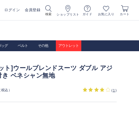
ログイン
会員登録
お気に入り
検索
ガイド
カート
ショップリスト
バッグ
ベルト
その他
アウトレット
ット]ウールブレンドスーツ ダブル アジ
付き ベネシャン無地
（税込）
(
1
)