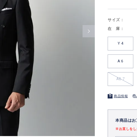
サイズ：
在 庫：
Y 4
A 6
AB 7
商品情報
本商品はお
※お直しをし