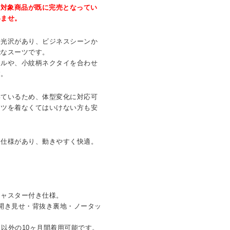
、対象商品が既に完売となってい
いませ。
は光沢があり、ビジネスシーンか
能なスーツです。
イルや、小紋柄ネクタイを合わせ
す。
いているため、体型変化に対応可
ーツを着なくてはいけない方も安
ト仕様があり、動きやすく快適。
。
。
ジャスター付き仕様。
開き見せ・背抜き裏地・ノータッ
月）以外の10ヶ月間着用可能です。