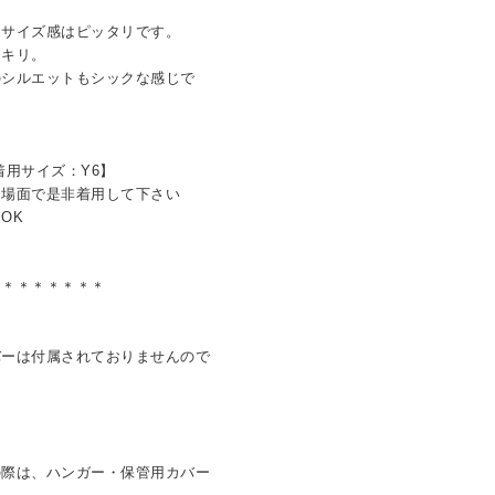
サイズ感はピッタリです。
キリ。
シルエットもシックな感じで
着用サイズ：Y6】
な場面で是非着用して下さい
OK
＊＊＊＊＊＊＊＊
バーは付属されておりませんので
の際は、ハンガー・保管用カバー