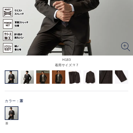
H183
着用サイズ:Y 7
カラー：
茶
茶