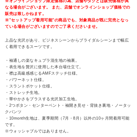
※オンラインショップ限定価格の為、店舗やタグとは販売価格が異
なる場合がございます。 また、店舗でオンラインショップ価格での
販売は致しかねます。
※"セットアップ着用可能"の商品でも、対象商品が既に完売となっ
ている場合がございますのでご了承くださいませ。
上品な光沢があり、ビジネスシーンからブライダルシーンまで幅広
く着用できるスーツです。
・袖通しの楽なキュプラ混生地の袖裏。
・表生地を贅沢に使用した本台場仕立て。
・襟は高級感感じるAMFステッチ仕様。
・パワーネット仕様。
・スラントポケット仕様。
・ストレッチ生地。
・華やかさをプラスする光沢加工生地。
・2つボタン・センターベント・袖開き見せ・背抜き裏地・ノータッ
クパンツ
・10month生地は、夏季期間（7月・8月）以外の10ヶ月間着用可能
です。
※ウォッシャブルではありません。