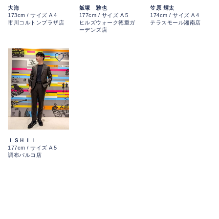
大海
飯塚 雅也
笠原 輝太
173cm / サイズ A 4
177cm / サイズ A 5
174cm / サイズ A 4
市川コルトンプラザ店
ヒルズウォーク徳重ガ
テラスモール湘南店
ーデンズ店
ＩＳＨＩＩ
177cm / サイズ A 5
調布パルコ店