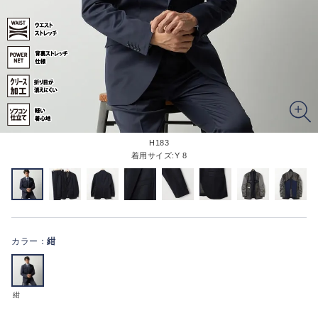
H183
着用サイズ:Y 8
カラー：
紺
紺