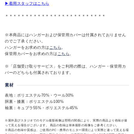
▶着用スタッフはこちら
＊＊＊＊＊＊＊＊＊＊＊＊＊＊＊＊＊＊＊＊＊＊＊＊＊
※本商品にはハンガーおよび保管用カバーは付属されておりません
のでご了承ください。
ハンガーをお求めの方は
こちら
。
保管用カバーをお求めの方は
こちら
。
※「店舗受け取りサービス」をご利用の際は、ハンガー・保管用カ
バーのどちらも付属されております。
素材
表地：ポリエステル70%・ウール30%
胴裏・膝裏：ポリエステル100%
袖裏：キュプラ55%・ポリエステル45%
※屋外及びスタジオでのモデル撮影画像は照明の関係により、実際の商品より色味が違
って見える場合がございます。 商品の色味は単体撮影の画像をご参考ください。
※商品の色味や質感は、ご使用のPC・携帯のモニター環境により実際と違って見える場