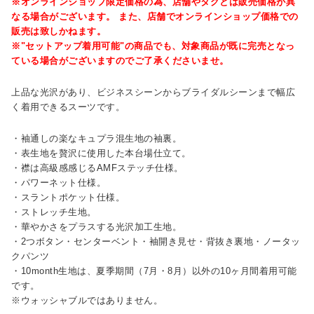
※オンラインショップ限定価格の為、店舗やタグとは販売価格が異
なる場合がございます。 また、店舗でオンラインショップ価格での
販売は致しかねます。
※"セットアップ着用可能"の商品でも、対象商品が既に完売となっ
ている場合がございますのでご了承くださいませ。
上品な光沢があり、ビジネスシーンからブライダルシーンまで幅広
く着用できるスーツです。
・袖通しの楽なキュプラ混生地の袖裏。
・表生地を贅沢に使用した本台場仕立て。
・襟は高級感感じるAMFステッチ仕様。
・パワーネット仕様。
・スラントポケット仕様。
・ストレッチ生地。
・華やかさをプラスする光沢加工生地。
・2つボタン・センターベント・袖開き見せ・背抜き裏地・ノータッ
クパンツ
・10month生地は、夏季期間（7月・8月）以外の10ヶ月間着用可能
です。
※ウォッシャブルではありません。