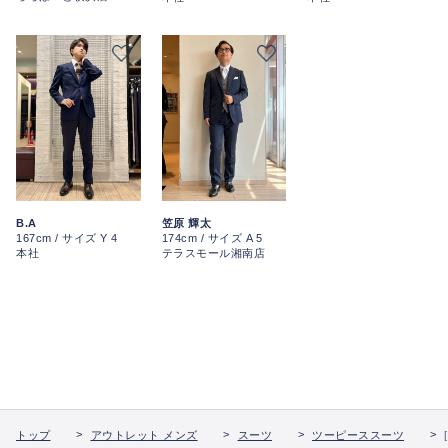
B.A
笠原 輝太
167cm / サイズ Y 4
174cm / サイズ A 5
本社
テラスモール湘南店
トップ
アウトレット メンズ
スーツ
ツーピーススーツ