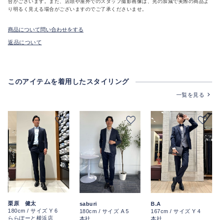
合がございます。また、店頭や屋外でのスタッフ撮影画像は、光の加減で実際の商品よ
り明るく見える場合がございますのでご了承くださいませ。
商品について問い合わせをする
返品について
このアイテムを着用したスタイリング
一覧を見る
栗原 健太
saburi
B.A
180cm / サイズ Y 6
180cm / サイズ A 5
167cm / サイズ Y 4
ららぽーと横浜店
本社
本社