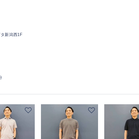
ピタ新潟西1F
分