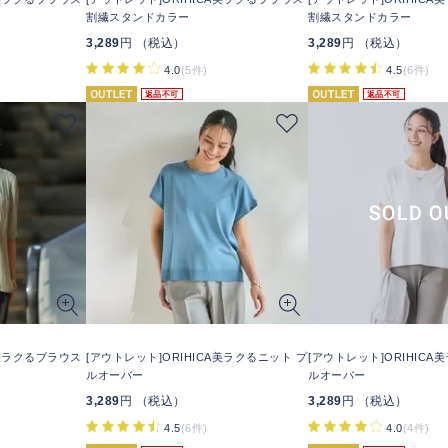
割繊スタンドカラー
割繊スタンドカラー
3,289
円 （税込）
3,289
円 （税込）
4.0
(5件)
4.5
(6件)
返品不可
返品不可
A美ラクるブラウス
[アウトレット]ORIHICA美ラクるニット プ
[アウトレット]ORIHICA
ルオーバー
ルオーバー
3,289
円 （税込）
3,289
円 （税込）
4.5
(6件)
4.0
(4件)