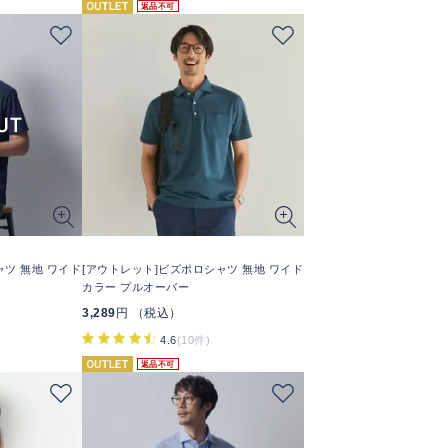
返品不可
ャツ 無地 ワイド
[アウトレット]ビズポロシャツ 無地 ワイド
カラー プルオーバー
3,289
円 （税込）
4.6
(10件)
返品不可