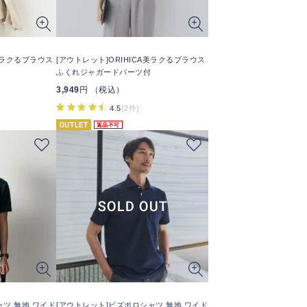
A美ラクるブラウス
[アウトレット]ORIHICA美ラクるブラウス
ふくれジャガードパーツ付
3,949
円 （税込）
4.5
(2件)
返品不可
ャツ 無地 ワイド
[アウトレット]ビズポロシャツ 無地 ワイド