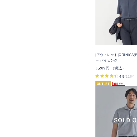
[アウトレット]ORIHIC
ー パイピング
3,289
円 （税込）
4.5
(11件)
返品不可