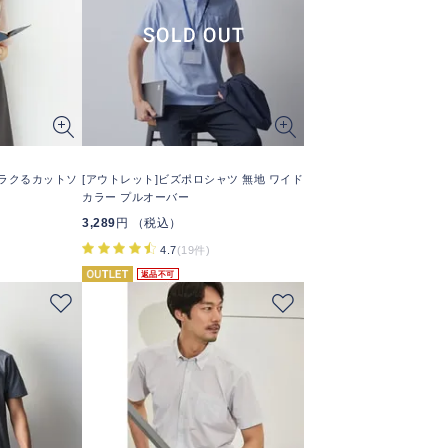
A美ラクるカットソ
[アウトレット]ビズポロシャツ 無地 ワイド
カラー プルオーバー
3,289
円 （税込）
4.7
(19件)
返品不可