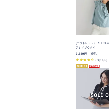
[アウトレット]ORIHIC
アシメボウタイ
3,289
円 （税込）
4.3
(12件)
返品不可