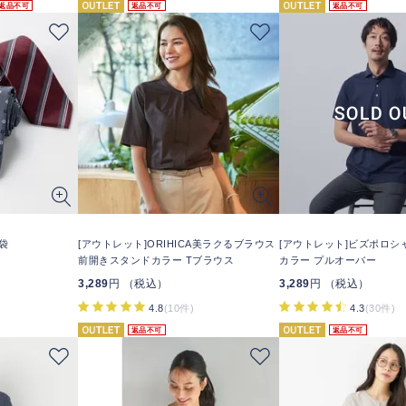
返品不可
返品不可
返品不可
袋
[アウトレット]ORIHICA美ラクるブラウス
[アウトレット]ビズポロシ
前開きスタンドカラー Tブラウス
カラー プルオーバー
3,289
円 （税込）
3,289
円 （税込）
4.8
(10件)
4.3
(30件)
返品不可
返品不可