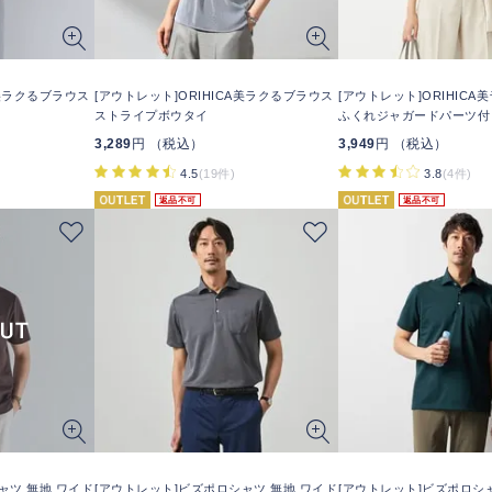
A美ラクるブラウス
[アウトレット]ORIHICA美ラクるブラウス
[アウトレット]ORIHIC
ストライプボウタイ
ふくれジャガードパーツ付
3,289
円 （税込）
3,949
円 （税込）
4.5
(19件)
3.8
(4件)
返品不可
返品不可
ャツ 無地 ワイド
[アウトレット]ビズポロシャツ 無地 ワイド
[アウトレット]ビズポロシ