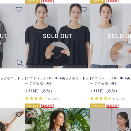
返品不可
返品不可
A美ラクるニット シ
[アウトレット]ORIHICA美ラクるカットソ
[アウトレット]ORIHIC
ー アクセ取り外し
ー アクセ取り外し
1,316
円 （税込）
1,316
円 （税込）
4.1
(8件)
4.5
(13件)
返品不可
返品不可