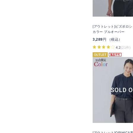
[アウトレット]ビズポロシ
カラー プルオーバー
3,289
円 （税込）
4.2
(21件)
返品不可
[アウトレット]ORIHIC