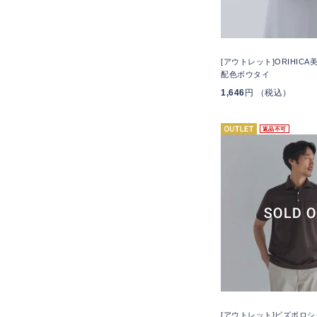
[アウトレット]ORIHIC
配色ボウタイ
1,646
円 （税込）
返品不可
[アウトレット]ビズポロシ