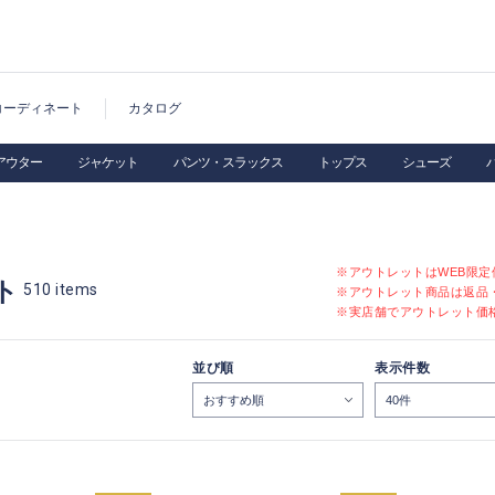
コーディネート
カタログ
アウター
ジャケット
パンツ・スラックス
トップス
シューズ
※アウトレットはWEB限
ト
510
items
※アウトレット商品は返品
※実店舗でアウトレット価
並び順
表示件数