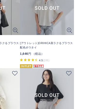
A美ラクるブラウス
[アウトレット]ORIHICA美ラクるブラウス
配色ボウタイ
1,646
円 （税込）
4.5
(2件)
返品不可