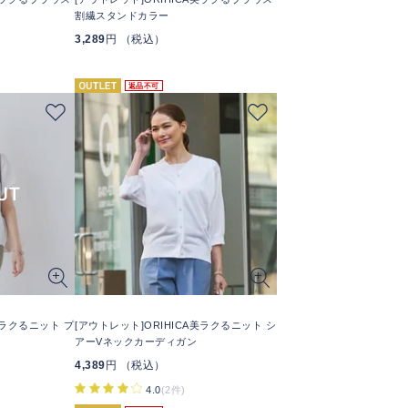
割繊スタンドカラー
3,289
円 （税込）
返品不可
美ラクるニット プ
[アウトレット]ORIHICA美ラクるニット シ
アーVネックカーディガン
4,389
円 （税込）
4.0
(2件)