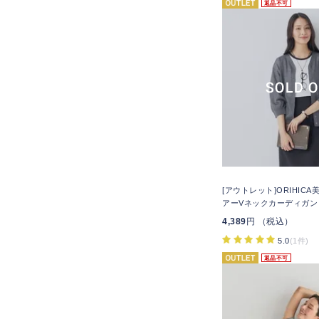
返品不可
[アウトレット]ORIHIC
アーVネックカーディガン
4,389
円 （税込）
5.0
(1件)
返品不可