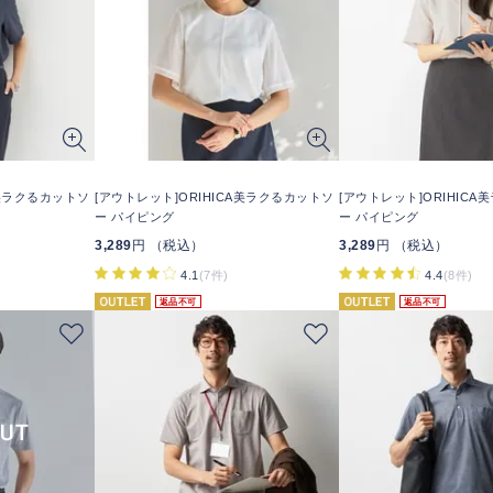
A美ラクるカットソ
[アウトレット]ORIHICA美ラクるカットソ
[アウトレット]ORIHIC
ー パイピング
ー パイピング
3,289
円 （税込）
3,289
円 （税込）
4.1
(7件)
4.4
(8件)
返品不可
返品不可