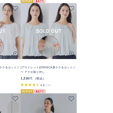
返品不可
A美ラクるカットソ
[アウトレット]ORIHICA美ラクるカットソ
ー アクセ取り外し
1,316
円 （税込）
4.4
(7件)
返品不可