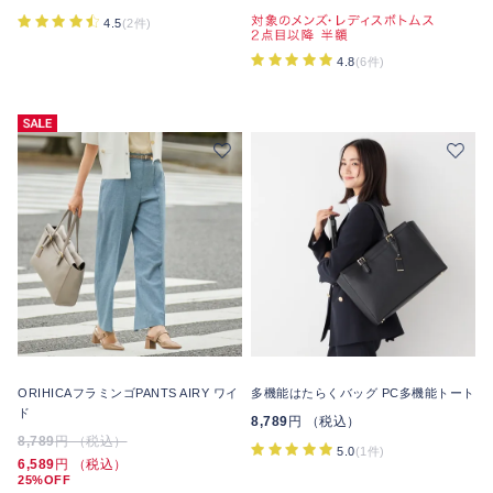
4.5
(2件)
4.8
(6件)
ORIHICAフラミンゴPANTS AIRY ワイ
多機能はたらくバッグ PC多機能トート
ド
8,789
円 （税込）
8,789
円 （税込）
5.0
(1件)
6,589
円 （税込）
25%OFF