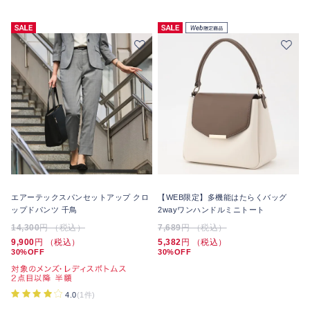
エアーテックスパンセットアップ クロ
【WEB限定】多機能はたらくバッグ
ップドパンツ 千鳥
2wayワンハンドルミニトート
14,300
円 （税込）
7,689
円 （税込）
9,900
円 （税込）
5,382
円 （税込）
30%OFF
30%OFF
4.0
(1件)