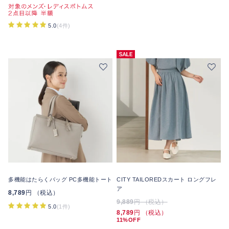
5.0
(4件)
多機能はたらくバッグ PC多機能トート
CITY TAILOREDスカート ロングフレ
ア
8,789
円 （税込）
9,889
円 （税込）
5.0
(1件)
8,789
円 （税込）
11%OFF