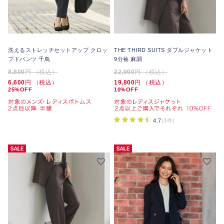
洗えるストレッチセットアップ クロッ
THE THIRD SUITS ダブルジャケット
プドパンツ 千鳥
9分袖 麻調
8,800
円 （税込）
22,000
円 （税込）
6,600
円 （税込）
19,800
円 （税込）
25%OFF
10%OFF
4.7
(3件)