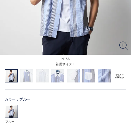
H183
着用サイズ:L
カラー：
ブルー
ブルー