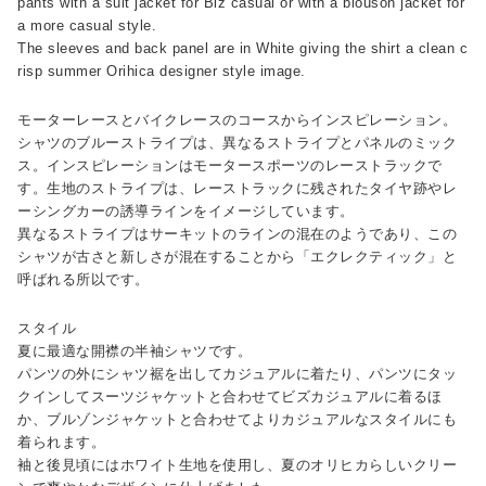
pants with a suit jacket for Biz casual or with a blouson jacket for
a more casual style.
The sleeves and back panel are in White giving the shirt a clean c
risp summer Orihica designer style image.
モーターレースとバイクレースのコースからインスピレーション。
シャツのブルーストライプは、異なるストライプとパネルのミック
ス。インスピレーションはモータースポーツのレーストラックで
す。生地のストライプは、レーストラックに残されたタイヤ跡やレ
ーシングカーの誘導ラインをイメージしています。
異なるストライプはサーキットのラインの混在のようであり、この
シャツが古さと新しさが混在することから「エクレクティック」と
呼ばれる所以です。
スタイル
夏に最適な開襟の半袖シャツです。
パンツの外にシャツ裾を出してカジュアルに着たり、パンツにタッ
クインしてスーツジャケットと合わせてビズカジュアルに着るほ
か、ブルゾンジャケットと合わせてよりカジュアルなスタイルにも
着られます。
袖と後見頃にはホワイト生地を使用し、夏のオリヒカらしいクリー