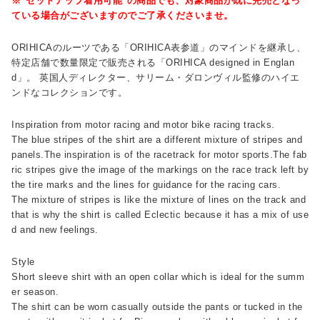
※"セットアップ着用可能"の商品でも、対象商品が既に完売となっ
ている場合がございますのでご了承くださいませ。
ORIHICAのルーツである「ORIHICA表参道」のマインドを継承し、
特定店舗で数量限定で販売される「ORIHICA designed in Englan
d」。 英国人ディレクター、サリーム・ダロンヴィル監修のハイエ
ンドなコレクションです。
Inspiration from motor racing and motor bike racing tracks.
The blue stripes of the shirt are a different mixture of stripes and
panels.The inspiration is of the racetrack for motor sports.The fab
ric stripes give the image of the markings on the race track left by
the tire marks and the lines for guidance for the racing cars.
The mixture of stripes is like the mixture of lines on the track and
that is why the shirt is called Eclectic because it has a mix of use
d and new feelings.
Style
Short sleeve shirt with an open collar which is ideal for the summ
er season.
The shirt can be worn casually outside the pants or tucked in the