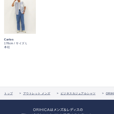
Carlos
178cm / サイズ L
本社
トップ
アウトレット メンズ
ビジネスカジュアルシャツ
ORIHI