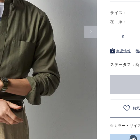
サイズ：
在 庫：
S
商品情報
ステータス：商
お
※カラー・サイ