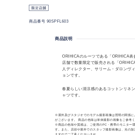
商品番号 90SPFL603
商品説明
ORIHICAのルーツである「ORIHI
店舗で数量限定で販売される「ORIHICA des
人ディレクター、サリーム・ダロンヴ
ョンです。
春夏らしい清涼感のあるコットンリネ
ャツです。
※屋外及びスタジオでのモデル撮影画像は照明の関係に
がございます。 商品の色味は単体撮影の画像をご参考
※商品の色味や質感は、ご使用のPC・携帯のモニター
す。また、店頭や屋外でのスタッフ撮影画像は、光の加
ますのでご了承くださいませ。