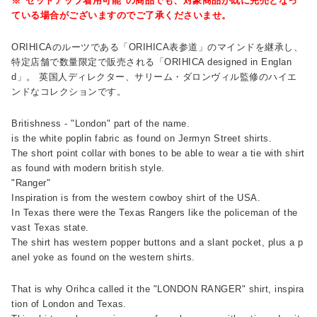
※"セットアップ着用可能"の商品でも、対象商品が既に完売となっ
ている場合がございますのでご了承くださいませ。
ORIHICAのルーツである「ORIHICA表参道」のマインドを継承し、
特定店舗で数量限定で販売される「ORIHICA designed in Englan
d」。 英国人ディレクター、サリーム・ダロンヴィル監修のハイエ
ンドなコレクションです。
Britishness - "London" part of the name.
is the white poplin fabric as found on Jermyn Street shirts.
The short point collar with bones to be able to wear a tie with shirt
as found with modern british style.
"Ranger"
Inspiration is from the western cowboy shirt of the USA.
In Texas there were the Texas Rangers like the policeman of the
vast Texas state.
The shirt has western popper buttons and a slant pocket, plus a p
anel yoke as found on the western shirts.
That is why Orihca called it the "LONDON RANGER" shirt, inspira
tion of London and Texas.