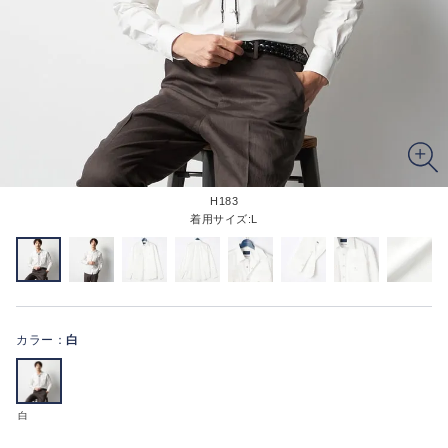
H183
着用サイズ:L
カラー：
白
白